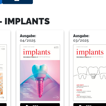
11
Geistlich Biomaterials Vertriebsg
- IMPLANTS
12
Cost effectiveness in implant den
Ausgabe:
Ausgabe:
Prof Dr Mauro Labanca, Italy
04/2025
03/2025
15
Planmeca Vertriebs GmbH
18
Perio meets implant dentistry - A
Prof Dr Rainer Buchmann, Germany
21
43. International annual congress