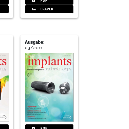
PDF
EPAPER
 of the severely atrophic maxilla
Aiman Abdel Galil, Germany
Ausgabe:
03/2011
ents and a new implant design
 Germany
PDF