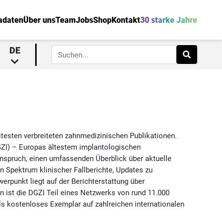
adaten
Über uns
Team
Jobs
Shop
Kontakt
30 starke Jahre
DE
itesten verbreiteten zahnmedizinischen Publikationen.
GZI) – Europas ältestem implantologischen
nspruch, einen umfassenden Überblick über aktuelle
en Spektrum klinischer Fallberichte, Updates zu
rpunkt liegt auf der Berichterstattung über
n ist die DGZI Teil eines Netzwerks von rund 11.000
ls kostenloses Exemplar auf zahlreichen internationalen