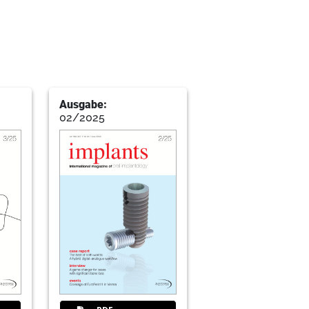
esellschaft mbH
tistry
Ausgabe:
02/2025
 time-tested relationship
 of the dgzi