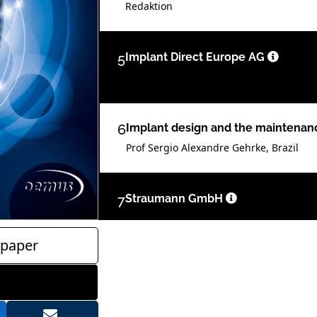
Redaktion
5
Implant Direct Europe AG
6
Implant design and the maintenanc
Prof Sergio Alexandre Gehrke, Brazil
7
Straumann GmbH
paper
9
Nobel Biocare Management AG