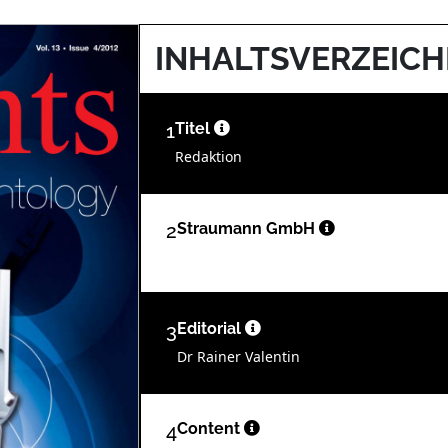
INHALTSVERZEICH
1
Titel
Redaktion
2
Straumann GmbH
3
Editorial
Dr Rainer Valentin
4
Content