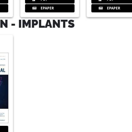
EPAPER
EPAPER
40
42nd international annual congre
Dr Georg Bach, Germany, Claudia Jah
N - IMPLANTS
44
Practical Training at Osteology 
Redaktion
45
The editors of implants would like
time and efforts to this year’s iss
Redaktion
46
On the trail of implant innovation
Redaktion