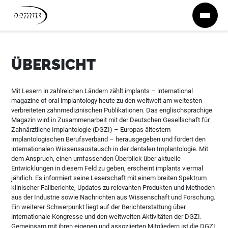
Zum Inhalt springen
ÜBERSICHT
Mit Lesern in zahlreichen Ländern zählt implants – international
magazine of oral implantology heute zu den weltweit am weitesten
verbreiteten zahnmedizinischen Publikationen. Das englischsprachige
Magazin wird in Zusammenarbeit mit der Deutschen Gesellschaft für
Zahnärztliche Implantologie (DGZI) – Europas ältestem
implantologischen Berufsverband – herausgegeben und fördert den
internationalen Wissensaustausch in der dentalen Implantologie. Mit
dem Anspruch, einen umfassenden Überblick über aktuelle
Entwicklungen in diesem Feld zu geben, erscheint implants viermal
jährlich. Es informiert seine Leserschaft mit einem breiten Spektrum
klinischer Fallberichte, Updates zu relevanten Produkten und Methoden
aus der Industrie sowie Nachrichten aus Wissenschaft und Forschung.
Ein weiterer Schwerpunkt liegt auf der Berichterstattung über
internationale Kongresse und den weltweiten Aktivitäten der DGZI.
Gemeinsam mit ihren eigenen und assoziierten Mitgliedern ist die DGZI