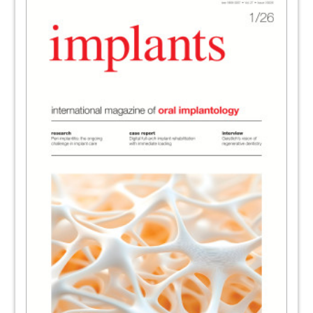
Dr Georg Bach, Germany
39
implants - International Magazine
41
Visions in Implantology – 3rd future
congress for dental implantology
42
Dentsply Sirona World 2019 in Las Vegas
Redaktion
44
The 2020 Oral Reconstruction Global
Symposium in New York City
Redaktion
46
News
Redaktion
47
implants - International Magazine