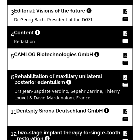
3
Editorial: Visions of the future
Dr Georg Bach, President of the DGZI
4
Content
Redaktion
5
CAMLOG Biotechnologies GmbH
6
Rehabilitation of maxillary unilateral
posterior edentulism
Drs Jean-Baptiste Verdino, Sepehr Zarrine, Thierry
Louvet & David Mardenalom, France
11
Dentsply Sirona Deutschland GmbH
12
Two-stage implant therapy forsingle-tooth
restoration