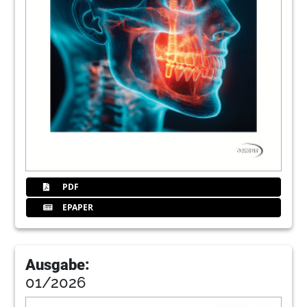
23
bredent medical GmbH & Co. KG
25
MIS Implants Technologies GmbH
26
Interview: More than just PRF
Prof. Shahram Ghanaati and Georg Isbaner
30
Products
Redaktion
PDF
33
BEGO Implant Systems GmbH & Co. KG
EPAPER
35
ISMI
Ausgabe:
01/2026
36
The future of implantology within grasp in
Munich