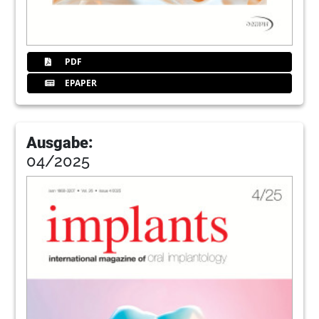
50
Congresses, courses and symposia/
Imprint
PDF
Redaktion
EPAPER
51
BICON Europe Ltd.
Ausgabe:
52
Nobel Biocare Management AG
04/2025