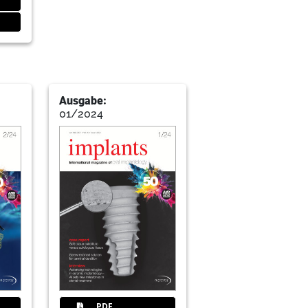
Ausgabe:
a /// Imprint
01/2024
Congress
PDF