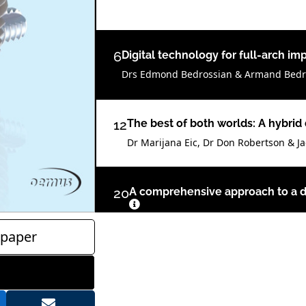
6
Digital technology for full-arch i
Drs Edmond Bedrossian & Armand Bedr
12
The best of both worlds: A hybri
Dr Marijana Eic, Dr Don Robertson & 
20
A comprehensive approach to a def
Dr Gian Battista Greco, Italy
paper
27
Straumann AG