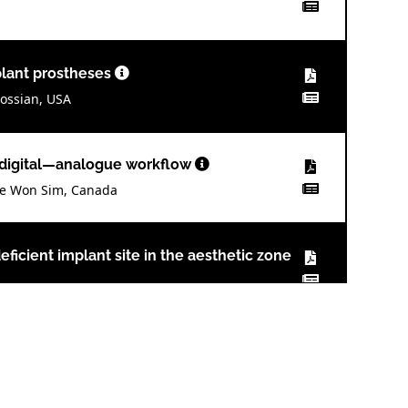
mplant prostheses
ossian, USA
d digital—analogue workflow
Jae Won Sim, Canada
icient implant site in the aesthetic zone