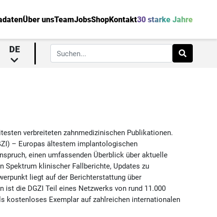
adaten
Über uns
Team
Jobs
Shop
Kontakt
30 starke Jahre
DE
itesten verbreiteten zahnmedizinischen Publikationen.
GZI) – Europas ältestem implantologischen
nspruch, einen umfassenden Überblick über aktuelle
en Spektrum klinischer Fallberichte, Updates zu
rpunkt liegt auf der Berichterstattung über
n ist die DGZI Teil eines Netzwerks von rund 11.000
ls kostenloses Exemplar auf zahlreichen internationalen