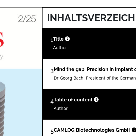
INHALTSVERZEICH
1
Title
Author
3
Mind the gap: Precision in implant 
Dr Georg Bach, President of the German
4
Table of content
Author
5
CAMLOG Biotechnologies GmbH