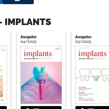
30
A game changer for cases with si
- IMPLANTS
An interview with Reed Dental’s Dr Go
Ausgabe:
Ausgabe:
34
Pushing the limits in regeneratio
04/2025
03/2025
EuroPerio11, Vienna, Austria
Author
36
Where science meets practice—T
Implant Dentistry 2025 sets a ne
Author
38
A celebration of science, innova
unforgettable days in Vienna
Author