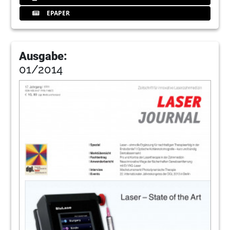
Redaktion
EPAPER
51
Laser Journal
Ausgabe:
01/2014
52
Henry Schein Dental Depot