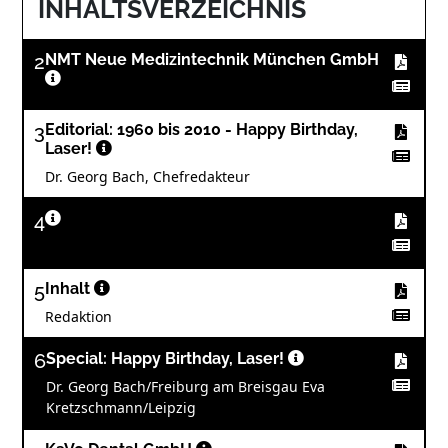
INHALTSVERZEICHNIS
2
NMT Neue Medizintechnik München GmbH
3
Editorial: 1960 bis 2010 - Happy Birthday,
Laser!
Dr. Georg Bach, Chefredakteur
4
5
Inhalt
Redaktion
6
Special: Happy Birthday, Laser!
Dr. Georg Bach/Freiburg am Breisgau Eva
Kretzschmann/Leipzig