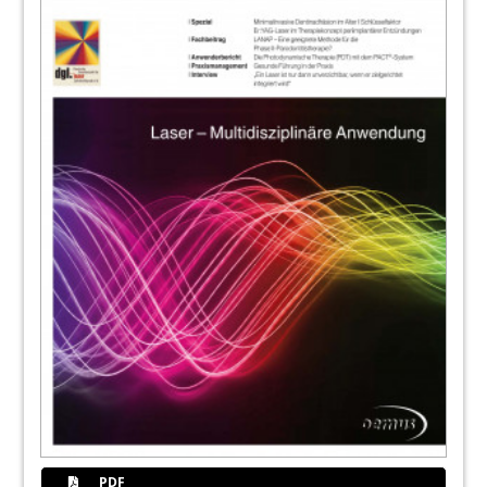
45
Oemus Media AG
46
Kooperation zahlt sich aus: Curriculum
Zahnärztliche Lasertherapie von DGL und
AALZ startet neu
Dajana Klöckner/Aachen
47
Perfect Smile - Das Konzept für die
perfekte Frontzahnästhetik
Dr. Jürgen Wahlmann/Edewecht
48
Glanzvolle Verleihung des EMDOLA an der
RWTH Aachen
Dajana Klöckner/Aachen Dajana
Klöckner/Aachen
50
Kongresse, Kurse und Symposien/
PDF
Impressum