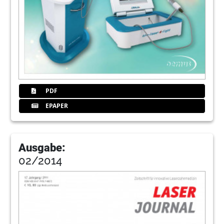
36
Nachrichten
Redaktion
37
Unterspritzungstechniken zur
Faltenbehandlung im Gesicht
Dr. Kathrin Ledermann Dr. med. Andreas Britz
38
Fortbildung: Vom Einsteiger bis zum
PDF
Experten - alle(s) unter einem Dach!
EPAPER
Dr. Georg Bach/Freiburg im Breisgau
41
Laser - International Magazin
Ausgabe:
02/2014
43
Schönheit interdisziplinär - Mit dem Laser
ins Fortbildungsjahr 2010 starten
Heike Isbaner/Leipzig
44
Qualitätsmanagement – Seminare 2010