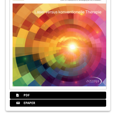
Dr. Thorsten Kuypers, M.Sc./Köln
13
Legen Sie jetzt den Grundstein für eine
erfolgreiche Zukunft!
16
Risikoläsionen der
Mundhöhlenschleimhaut - Ein Einsatz für
den Laser
Dr. Sandro A. Halbritter, Priv.-Doz. Dr. Michael M.
Bornstein/Bern, Dr. Peter Spieler/St. Gallen
17
Handbuch Laserzahnheilkunde
22
Noch ohne Laser? Der Dioden- und
Therapielaser - ein Anwenderbericht
Dr. med. Frank Wolfgang Förster/Berlin
PDF
EPAPER
26
Der Er:YAG-Laser in Theorie und Praxis
Dr. Thorsten Kleinert/Berlin