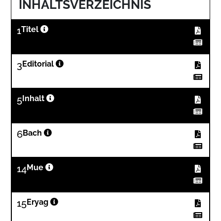
INHALTSVERZEICHNIS
1
Titel
3
Editorial
5
Inhalt
6
Bach
14
Mue
15
Eryag