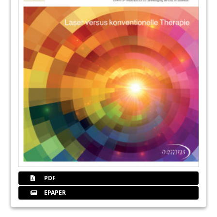
34
Lec
38
Aalz
42
Impressum
PDF
EPAPER