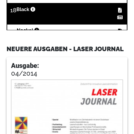
18
Black
22
Neckel
NEUERE AUSGABEN - LASER JOURNAL
26
Kleemann
Ausgabe:
04/2014
30
Pr
31
Wfld
32
Dgkz