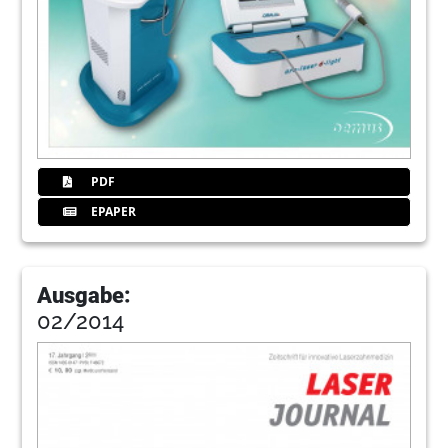
49
QM-Tipp: QM-Einführung - der Staat gibt
bis zu 75 Prozent dazu
Christoph Jäger/Stadthagen
50
Kongresse, Kurse und Symposien/
Impressum
PDF
Redaktion
EPAPER
51
Laser Journal
Ausgabe:
52
Henry Schein Dental Deutschland GmbH
02/2014