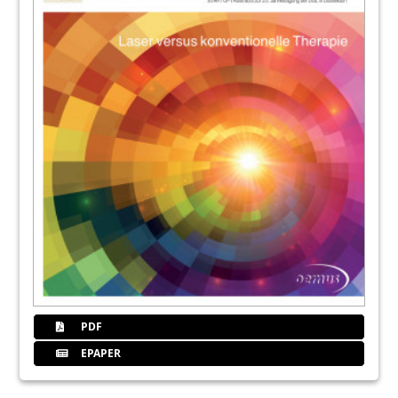
Dr. Darius Moghtader/Oppenheim
24
Die Entfernung eines Implantates mit dem
Er:YAG-Laser - Ein Fallbericht
Dr. Timo Simniok/Wedemark
25
Möchten auch Sie zu Europas Zahnarzt-
Elite gehören? Master of Science (M.Sc.) in
Lasers in Dentistry
28
Mythos Motivation - Mitarbeiter begeistern
und die richtigen Bewerber anlocken
Ralf R. Strupat/Halle (Westf.)
29
Einführung in die
Unterspritzungstechniken zur
Faltenbehandlung im Gesicht
PDF
Dr. med. Andreas Britz/Hamburg
EPAPER
32
Recht: Tätigkeitsschwerpunkt
„Laserbehandlung“ erlaubt