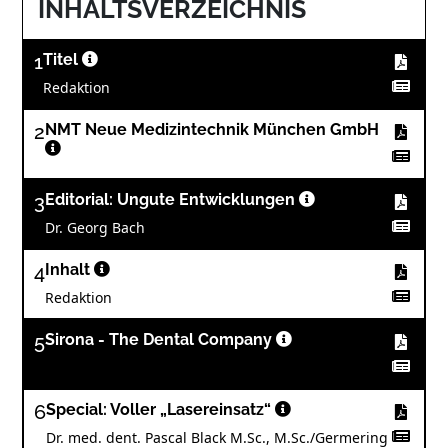
INHALTSVERZEICHNIS
1
Titel
Redaktion
2
NMT Neue Medizintechnik München GmbH
3
Editorial: Ungute Entwicklungen
Dr. Georg Bach
4
Inhalt
Redaktion
5
Sirona - The Dental Company
6
Special: Voller „Lasereinsatz“
Dr. med. dent. Pascal Black M.Sc., M.Sc./Germering