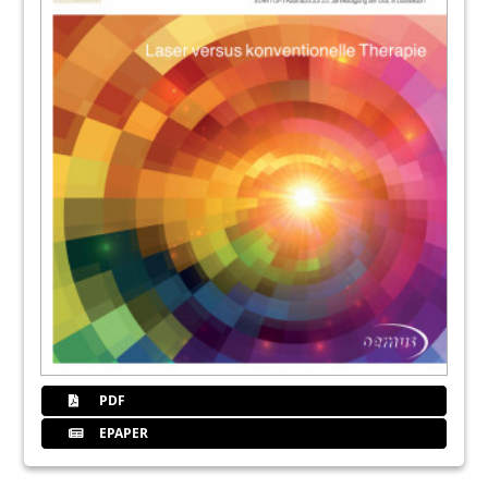
36
Nachrichten
38
Bach
47
Bach
50
Impressum
PDF
EPAPER