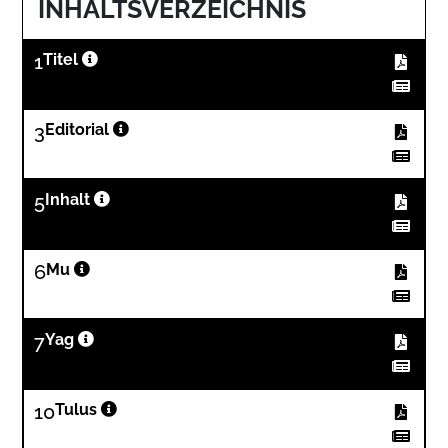
INHALTSVERZEICHNIS
1
Titel
3
Editorial
5
Inhalt
6
Mu
7
Yag
10
Tulus