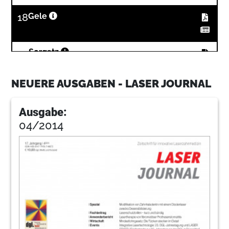
18
Gele
24
Sorgatz
NEUERE AUSGABEN - LASER JOURNAL
26
Nessler
Ausgabe:
04/2014
28
Kriens
30
Pr
34
Bach