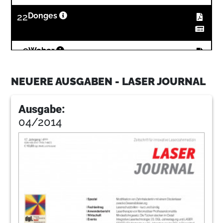
22
Donges
26
Weber
NEUERE AUSGABEN - LASER JOURNAL
28
Donges
Ausgabe:
04/2014
30
Ingenegeren
34
Kriens
35
Herstellerinfo