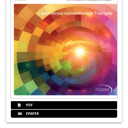
38
Interviews
42
Helbo
44
Dzoi
48
Laserstrahl
50
Impressu
PDF
EPAPER