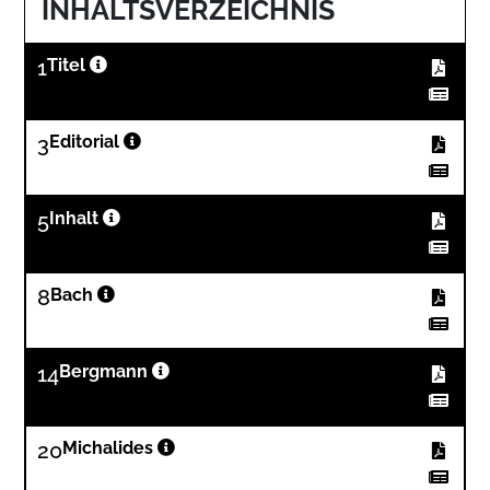
INHALTSVERZEICHNIS
1
Titel
3
Editorial
5
Inhalt
8
Bach
14
Bergmann
20
Michalides