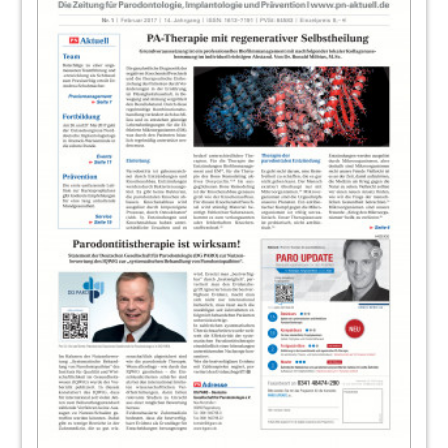
96
INTERVIEW with Berk Ozogul
faces of dentistry
98
Imprint
Redaktion
99
International Magazines