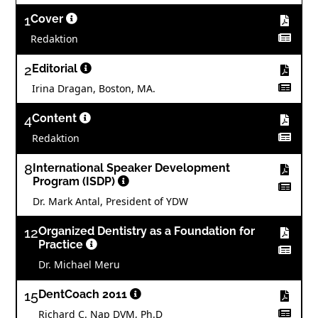
1
Cover
Redaktion
2
Editorial
Irina Dragan, Boston, MA.
4
Content
Redaktion
8
International Speaker Development
Program (ISDP)
Dr. Mark Antal, President of YDW
12
Organized Dentistry as a Foundation for
Practice
Dr. Michael Meru
15
DentCoach 2011
Richard C. Nap DVM, Ph.D