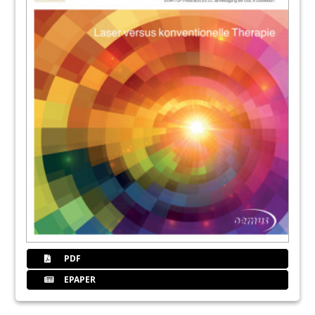
36
Wegner
38
Nachrichten
40
Lmtb
42
Rwth
44
Dzoi
48
Rezension
PDF
EPAPER
49
Nachruf