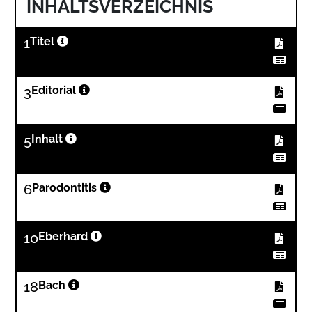
INHALTSVERZEICHNIS
1
Titel
3
Editorial
5
Inhalt
6
Parodontitis
10
Eberhard
18
Bach