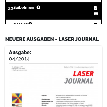
22
Soibelmann
24
Nessler
NEUERE AUSGABEN - LASER JOURNAL
28
Hnast
Ausgabe:
04/2014
30
Kavo
32
Donges
34
Pr