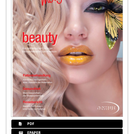
PDF
EPAPER