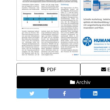
PDF
E
Archiv