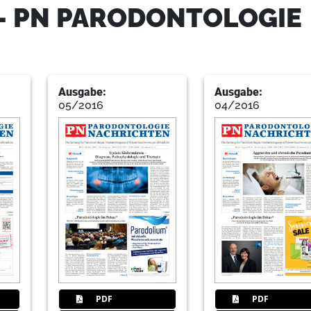
- PN PARODONTOLOGIE
16
Recht: Auskunftspflicht gegenüb
Kanzlei Dr. Zentai – Heckenbücker
Ausgabe:
Ausgabe:
05/2016
04/2016
17
Zugang zum Patienten finden – D
Doris Stempfle
18
Events
Redaktion
19
1. White Lounge Veneersymposi
PDF
PDF