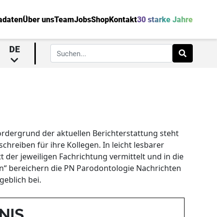
adaten
Über uns
Team
Jobs
Shop
Kontakt
30 starke Jahre
DE
rdergrund der aktuellen Berichterstattung steht
eiben für ihre Kollegen. In leicht lesbarer
 der jeweiligen Fachrichtung vermittelt und in die
en“ bereichern die PN Parodontologie Nachrichten
eblich bei.
NIS