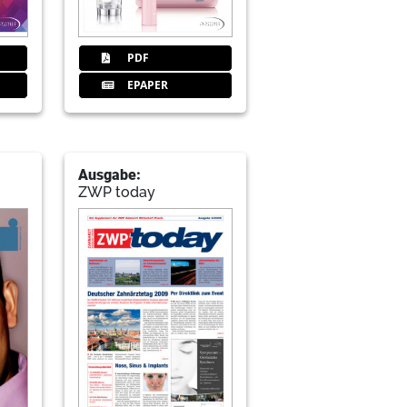
PDF
EPAPER
Ausgabe:
ZWP today