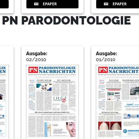
EPAPER
EPAPER
20
Produkte
Redaktion
- PN PARODONTOLOGIE
22
Service
Redaktion
Ausgabe:
Ausgabe:
02/2010
01/2010
24
NSK Europe GmbH