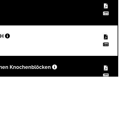
bH
genen Knochenblöcken
&Co.KG
 mit dem SonicWeld-Verfahren