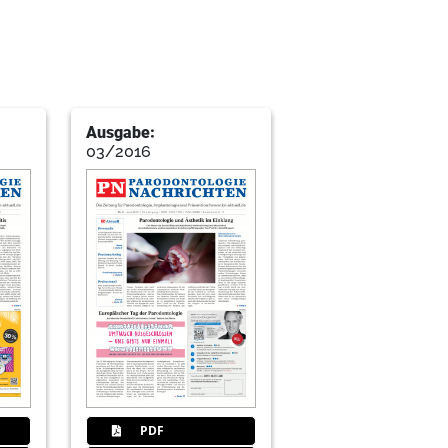
er der PKV?
Ausgabe:
03/2016
as Einwand freie Patientengespräch
um
PDF