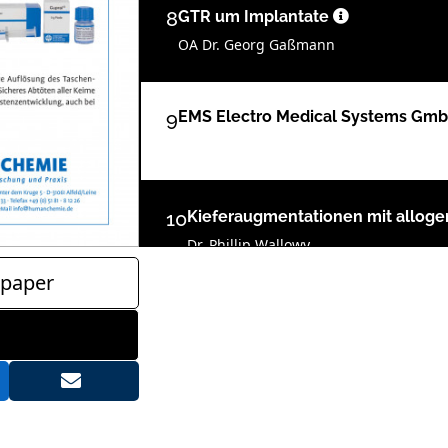
8
GTR um Implantate
OA Dr. Georg Gaßmann
9
EMS Electro Medical Systems Gm
10
Kieferaugmentationen mit allo
Dr. Phillip Wallowy
paper
13
Resorba Wundversorgung GmbH
14
Gesteuerte Knochenregeneration
Dr. Sigmar Schnutenhaus