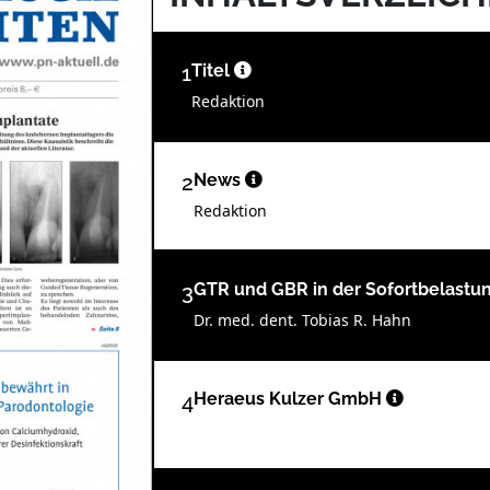
1
Titel
Redaktion
2
News
Redaktion
3
GTR und GBR in der Sofortbelastu
Dr. med. dent. Tobias R. Hahn
4
Heraeus Kulzer GmbH