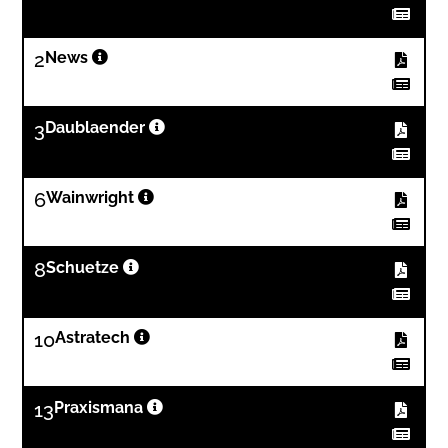
2
News
3
Daublaender
6
Wainwright
8
Schuetze
10
Astratech
13
Praxismana