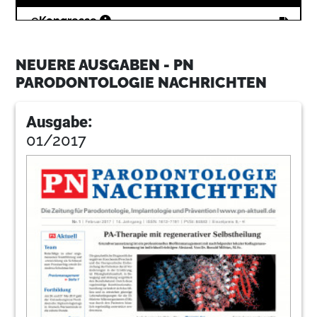
16
Kongresse
NEUERE AUSGABEN - PN
17
Produkte
PARODONTOLOGIE NACHRICHTEN
Ausgabe:
21
Service
01/2017