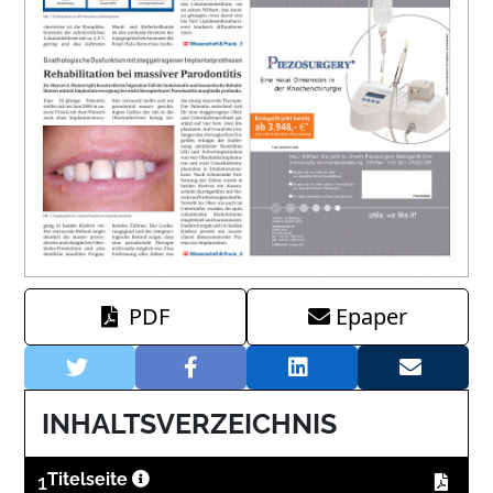
PDF
Epaper
INHALTSVERZEICHNIS
1
Titelseite