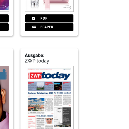
PDF
EPAPER
Ausgabe:
ZWP today