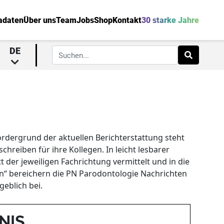
adaten
Über uns
Team
Jobs
Shop
Kontakt
30 starke Jahre
DE
rdergrund der aktuellen Berichterstattung steht
eiben für ihre Kollegen. In leicht lesbarer
 der jeweiligen Fachrichtung vermittelt und in die
en“ bereichern die PN Parodontologie Nachrichten
eblich bei.
NIS