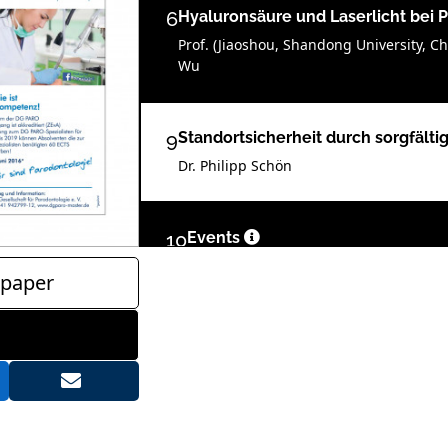
6
Hyaluronsäure und Laserlicht bei P
Prof. (Jiaoshou, Shandong University, Ch
Wu
9
Standortsicherheit durch sorgfälti
Dr. Philipp Schön
10
Events
Redaktion
paper
12
Produkte
Redaktion
14
Service