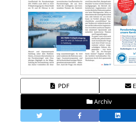
PDF
E
Archiv