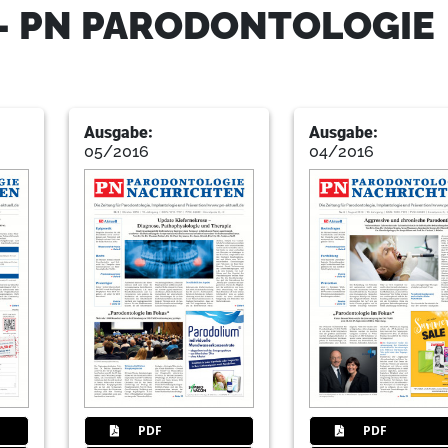
- PN PARODONTOLOGIE
Redaktion
16
Präventions- und Mundgesundhe
Ausgabe:
Ausgabe:
05/2016
04/2016
PDF
PDF