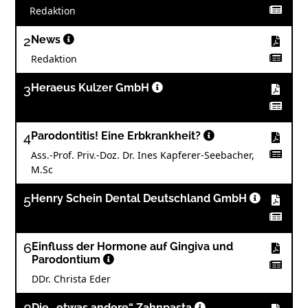
Redaktion
2
News
Redaktion
3
Heraeus Kulzer GmbH
4
Parodontitis! Eine Erbkrankheit?
Ass.-Prof. Priv.-Doz. Dr. Ines Kapferer-Seebacher,
M.Sc
5
Henry Schein Dental Deutschland GmbH
6
Einfluss der Hormone auf Gingiva und
Parodontium
DDr. Christa Eder
Die „etwas andere“ Zahnpasta