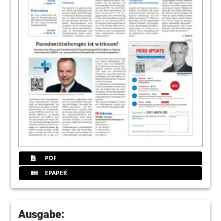
16
MUNDHYGIENETAG / DENTALHYGIENE
START UP
PDF
EPAPER
Ausgabe: