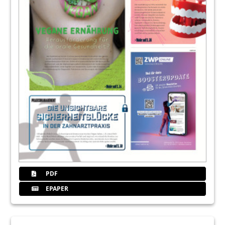
15
Kulzer Vivida als Praxis-Demo-Termin:
Lassen Sie sich überzeugen
Redaktion
16
Bei Expert Talks berichten namhafte
Referenten live
Sylvia Fresmann, Magdalene Frackiewicz,
Wolfgang Frank
17
Doctolib GmbH
18
Recall in der Prophylaxe lässt sich
rechtssicher und patientenfreundlich
organisieren, wenn klare Linien gelten.
Angélique Rinke
PDF
EPAPER