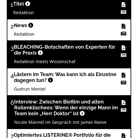
1
Titel
Redaktion
2
News
Redaktion
3
BLEACHING-Botschaften von Experten für
die Praxis
Redaktion meets Wissenschaf
4
Lästern im Team: Was kann ich als Einzelne
dagegen tun?
Gudrun Mentel
6
Interview: Zwischen Biofilm und alten
Rollenklischees: Wenn der einzige Mann im
Team kein „Herr Doktor“ ist
Nicole Männel im Gespräch mit James Reeve
7
Optimiertes LISTERINE® Portfolio für die