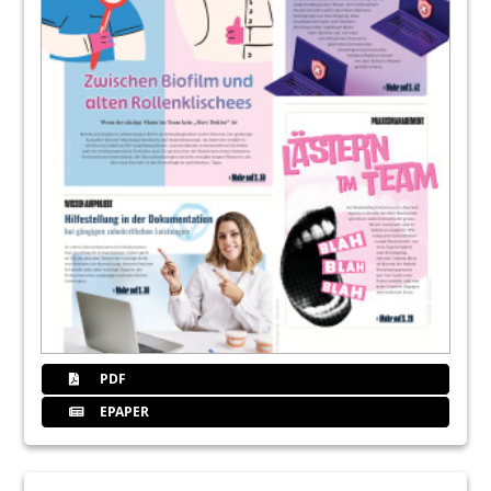
15
MIH und MMH: Wie ist der Stand 2024?
Marlene Hartinger
16
Volkskrankheit Parodontitis – hat
Parodontitis eine autoimmune
Komponente?
Dr. Dr. Christa Eder
17
Dental News to go: Die Welt der
Zahnmedizin jetzt bei WhatsApp
18
Aus der Trickkiste einer
Dentalhygienikerin: Aromatherapie
DH Sabrina Dogan
PDF
20
minilu GmbH
EPAPER