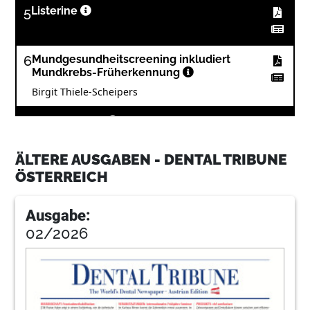
5
Listerine
6
Mundgesundheitscreening inkludiert
Mundkrebs-Früherkennung
Birgit Thiele-Scheipers
8
Wissenschaft
Redaktion
ÄLTERE AUSGABEN - DENTAL TRIBUNE
10
Ein voller Erfolg
ÖSTERREICH
Redaktion
Ausgabe:
11
Ein Jubiläum, das Zeichen setzt
02/2026
Redaktion
12
Parodontologie im Fokus
Redaktion