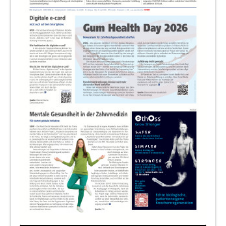
14
Wenn die Schleimhaut Warnzeichen setzt
15
Zwischen Behandlungsstuhl und
Buchhaltung
Gabriel Weissenberger
16
Die professionelle Zahnreinigung
DH Petra Natter, BA
18
Zurück zum Fundament
Patricia Spazierer
19
Ganzheitliches Biofilmmanagement im
Alltag
Redaktion
20
Produkte
Redaktion