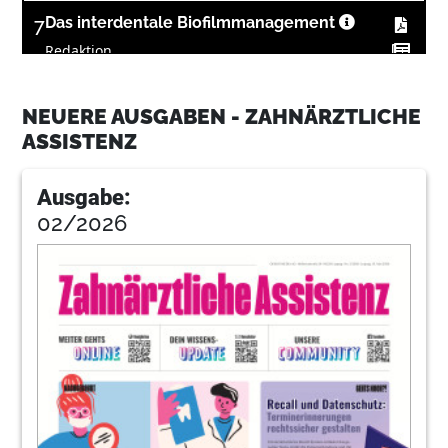
7
Das interdentale Biofilmmanagement
Redaktion
8
Theorie & Praxis: Ein Leben für die Likes
NEUERE AUSGABEN - ZAHNÄRZTLICHE
Interview von Kerstin Oesterreich
ASSISTENZ
9
Dürr Dental SE
Ausgabe:
02/2026
12
So krönst Du Deine Prophylaxeleistung
Redaktion
13
Kerr GmbH
14
Produkte
Redaktion
16
Produkte