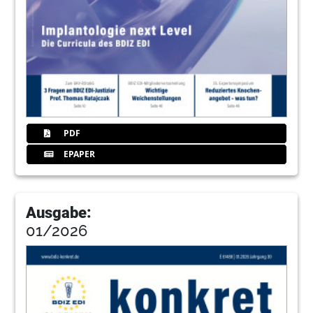
Anita Wuttke, Chefredakteurin
32
Wussten Sie schon, …
Redaktion
34
Gratulation an die Absolventen – Das 24.
Curriculum Implantologie ist beendet
Redaktion
PDF
EPAPER
36
Der BDIZ EDI gratuliert – Geburtstage
Christian Berger namens des Vorstandes des
BDIZ EDI
Ausgabe:
38
Vorschlag des Council of European
01/2026
Dentists (CED) und seiner
Partnerverbände: Gemeinsame Erklärung
zum Europäischen Gesundheitsdatenraum
Redaktion