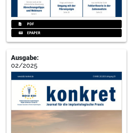
82
Impressum – BDIZ EDI konkret Journal für
die implantologische Praxis
Redaktion
PDF
83
Mitgliedsantrag: BDIZ EDI -
EPAPER
Bundesverband der implantologisch
tätigen Zahnärzte in Europa
Ausgabe:
02/2025