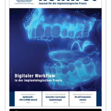
40
News-Ticker
Redaktion
42
KI-verursachte Schäden: Wann haftet der
Zahn-(Arzt)? EU-Kommission schlägt
Richtlinie über KI-Haftung vor
Moritz Wagner, Wissenschaftlicher Mitarbeiter
bei RATAJCZAK & PARTNER mbB
46
Prüfung zum „Spezialist für Implantologie
der EDA“ – BDIZ EDI und EDA bieten
Qualifikationsnachweis auf hohem Niveau
Anita Wuttke, Chefredakteurin
47
Chefsache: zahnärztliche Dokumentation
– BDIZ EDI-Checklisten nach wie vor
begehrt
Redaktion