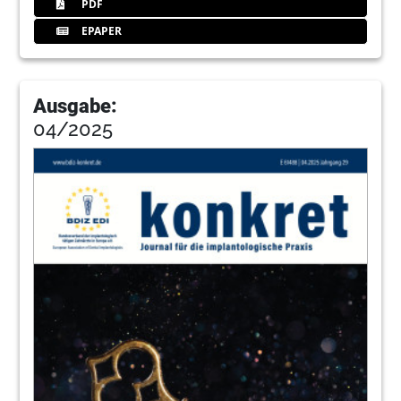
48
Prothetische Versorgungskonzepte – 32.
PDF
Expertensymposium für regenerative
EPAPER
Verfahren in der Zahnmedizin
Redaktion
50
Das ist Novi Sad ... Internationaler
Ausgabe:
Kongress des USSI EDI
04/2025
Redaktion
52
Neues aus dem Recht für Zahnärzte (Teil 7)
Prof. Dr. Thomas Ratajczak
58
Regenerative Verfahren –
Abrechnungstipp zu 4110 und 4138 GOZ
Kerstin Salhoff
62
Ein Tsunami überrollt die Implantologie
Dr. Ronald Möbius M.Sc. Parodontologie
Langfristige periimplantäre Stabilität