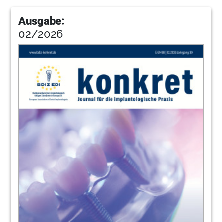
18
Mitgliederversammlung 2023 in Kiel: Der
Ausgabe:
BDIZ EDI reagiert auf politische
Rahmenbedingungen –
02/2026
Anita Wuttke, Chefredakteurin
22
Webinare kompakt – Abrechnung mit
Christian Berger und Kerstin Salhoff
Redaktion
24
RÜCKSCHAU
Redaktion
26
VORSCHAU
Redaktion
27
UMFRAGE
Redaktion
30
Größer, schöner, wertiger – Der neue
Implantatpass des BDIZ EDI