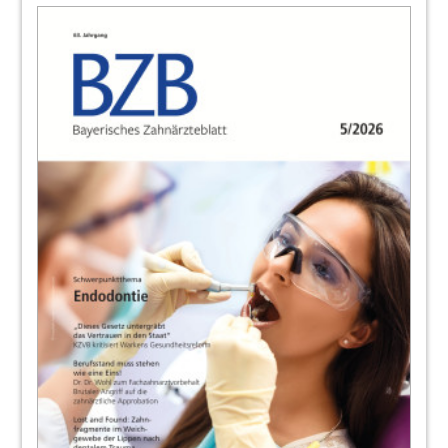
27
Praxis!
28
Präventionserfolge langfristig sichern –
FVDZ fordert Entbudgetierung von PAR-
Leistungen
Matthias Wallenfels
29
Bayerische Ärzteversorgung setzt auf
Kontinuität – Dr. Gerald Quitterer erneut
Vorsitzender des Landesausschusses
Redaktion
30
„Medizinische Entscheidungen nicht an
Renditeerwartungen ausrichten“ – KZBV
und BZÄK erneuern Forderung nach iMVZ-
Regulierungsgesetz
Matthias Wallenfels
32
Wissenschaftliche Exzellenz und hoher
Praxisbezug – KZVB-Gutachtertagung an