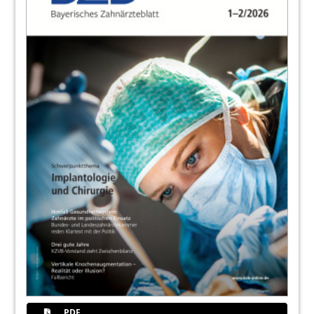
76
Abrechnungsmanager/in eazf (AM)
77
eazf Fortbildungen
Redaktion
79
Unternehmensführung für Zahnärzt/-
innen
Redaktion
80
Niederlassungs- und
Praxisabgabeseminare 2026
Redaktion
81
Aufstiegsfortbildungen und
Weiterqualifizierungen für Praxispersonal
Redaktion
PDF