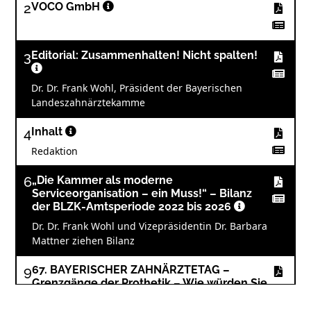
2
VOCO GmbH
3
Editorial: Zusammenhalten! Nicht spalten!
Dr. Dr. Frank Wohl, Präsident der Bayerischen
Landeszahnärztekamme
4
Inhalt
Redaktion
6
„Die Kammer als moderne
Serviceorganisation – ein Muss!“ – Bilanz
der BLZK-Amtsperiode 2022 bis 2026
Dr. Dr. Frank Wohl und Vizepräsidentin Dr. Barbara
Mattner ziehen Bilanz
9
67. BAYERISCHER ZAHNÄRZTETAG –
Grenzgänge der Prothetik – Wie würden Sie
entscheiden?