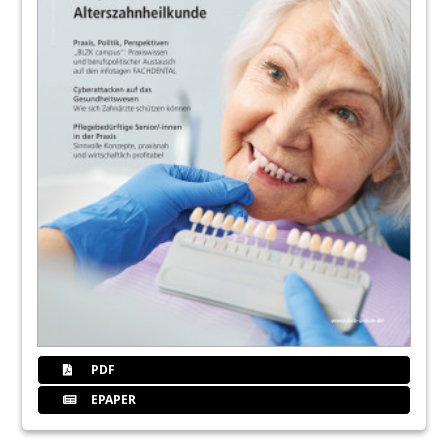
42
Ihr persönliches Frühwarnsystem – Was
sich aus WP-Statistiken ablesen lässt – Teil
1
Dr. Kristin Büttner Syndikusrechtsanwältin,
Leitung Prüfungsstelle Zahnärzte Bayern
45
Neue Online-Serie: Ästhetik in der
Zahnheilkunde – Mehr als nur ein schönes
Lächeln!
46
Online-News der BLZK
Redaktion
47
Wissenschaft trifft Praxis – Spannende
Fortbildung an der LMU-Zahnklinik
Redaktion
PDF
48
Gesundheit, die bleibt – Betriebliche
EPAPER
Krankenversicherung gewinnt in
Zahnarztpraxen an Bedeutung