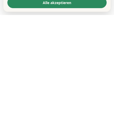
Alle akzeptieren
KONTAKT
*
VORNAME *
NACHNAME *