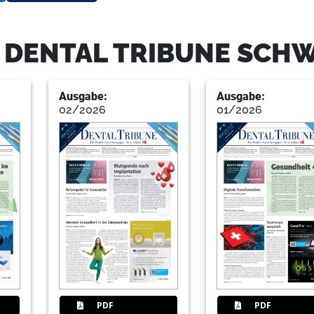
10
Mehr als eine Messe
Redaktion
- DENTAL TRIBUNE SCH
11
Wissenschaft
Ausgabe:
Ausgabe:
Redaktion
02/2026
01/2026
12
Staatsexamen – wie weiter?
Redaktion
13
Lausanne im Zeichen der Parodo
Redaktion
14
Schützenhilfe durch optische, bio
PDF
PDF
Innovationen