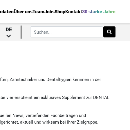
adaten
Über uns
Team
Jobs
Shop
Kontakt
30 starke Jahre
DE
aften, Zahntechniker und Dentalhygienikerinnen in der
abe vier erscheint ein exklusives Supplement zur DENTAL
tuellen News, vertiefenden Fachbeiträgen und
erichtet, aktuell und wirksam bei Ihrer Zielgruppe.