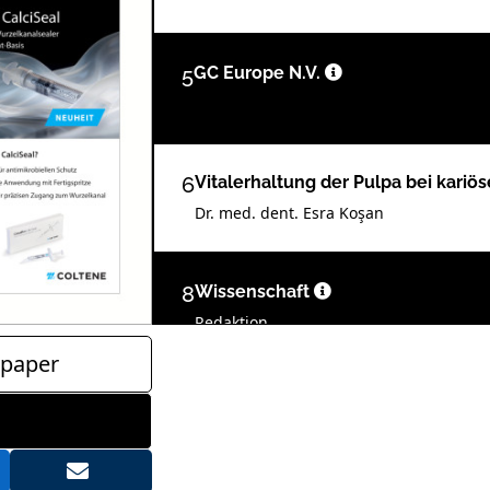
5
GC Europe N.V.
6
Vitalerhaltung der Pulpa bei kari
Dr. med. dent. Esra Koşan
8
Wissenschaft
Redaktion
paper
9
Trypanophobie in der Endodontie
Dr. Nina Psenicka