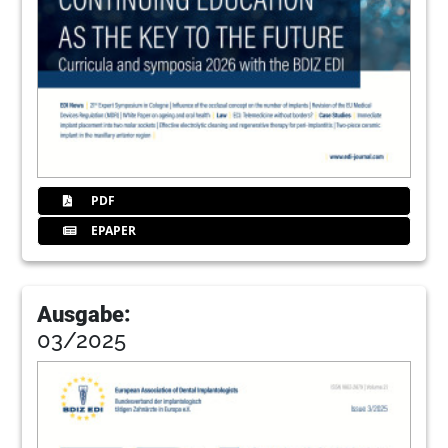
40
Certification as an EDA Expert in
Implantology – Qualification
forexperienced implantologists
Anita Wuttke
41
Certification exam – EDA Expert in
Implantology Application for accreditation
PDF
Editors
EPAPER
42
Dentists in German motion pictures – Part
2 and conclusion of the overview of the
portrayal of the dental profession in
Ausgabe:
German feature films
03/2025
Prof. Dr Axel Karenberg
48
Rehabilitation of a failing central incisor –
A periodontal and restorative success
formula