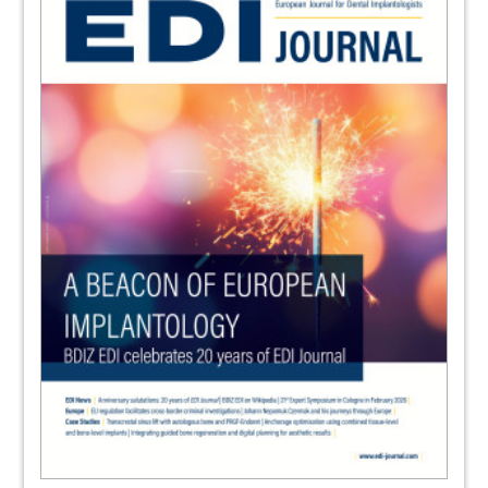
Dr Rita Singh, Nepa
54
Immediate implant placement and
restoration – a new level of precision
Dr Markus Sperlich and Dr Mathias Sperlich,
Germany
58
Supporting the osseointegration of
ceramic implants
Dr Dominik Nischwitz
61
BLOOD CONCENTRATE DAY
62
Single-tooth replacement with ceramic
implants
Editors
66
EUROSYMPOSIUM 2022
Editors