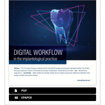
24
European Federation of Periodontology in
Copenhagen – Most exciting EuroPerio
ever
Editors
26
Marco Landi on the annual report of CED –
Former president’s perspective
Editors
27
Statement on e-evidence proposal – CED
calls for exemption
Editors
28
Europe Ticker +++
Editors
PDF
30
ECJ ruling on dispensing over-the-counter
EPAPER
medicines in other EU countries –