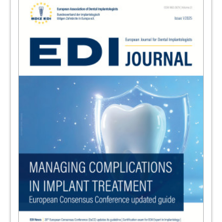
82
EDI Journal – Information for authors
Editors
83
ZWP online
84
bredent medical GmbH & Co. KG