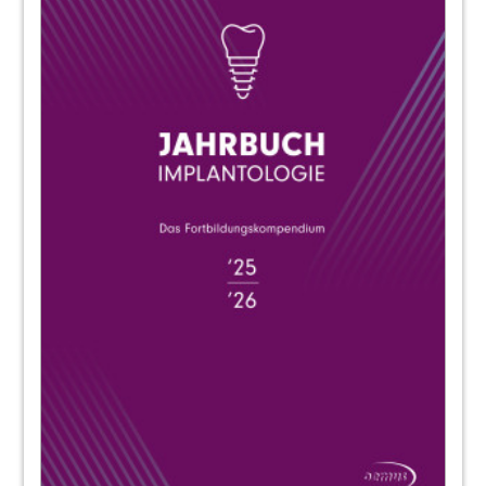
17
22
Minimalinvasive Implantologie – Ein
Überblick und Erfahrungsbericht
Jiaoshou (Prof. Shandong University, China) Dr.
med. Frank Liebaug, Dr. med. dent. Ning Wu
29
Risiken, Fehler und Komplikationen
Priv.-Doz. Dr. Dr. Steffen G. Köhler
33
Schwindelerscheinungen nach -
knochenbearbeitenden Eingriffen
Prof. Dr. Werner Götz1, Dr. Mazen Tamimi2, Dr.
Martina Vollmer, Dr. Rolf Vollmer3, Dr. Rainer
Valentin4, Prof. Dr. Rainer Laskawi5
36
Mögliche Wege zum Bioengineering von
Zahnkeimen
Prof. Dr. Dr. Karl Günter Wiese