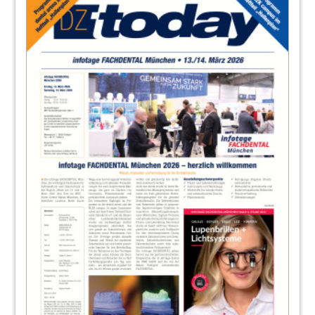
19
Acteon Germany GmbH
23
Dürr Dental AG
24
Wissenschaft
Redaktion
28
Wirtschaft
Redaktion
29
Dampsoft GmbH
31
Kulzer GmbH
34
Veranstaltung