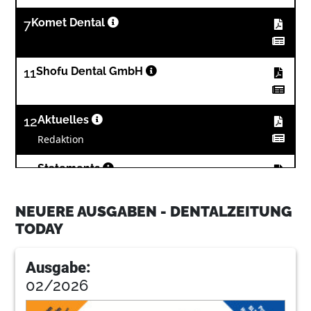
7
Komet Dental
11
Shofu Dental GmbH
12
Aktuelles
Redaktion
14
Statements
Redaktion
NEUERE AUSGABEN - DENTALZEITUNG
16
Wissenschaft
TODAY
Redaktion
Ausgabe:
17
Dürr Dental AG
02/2026