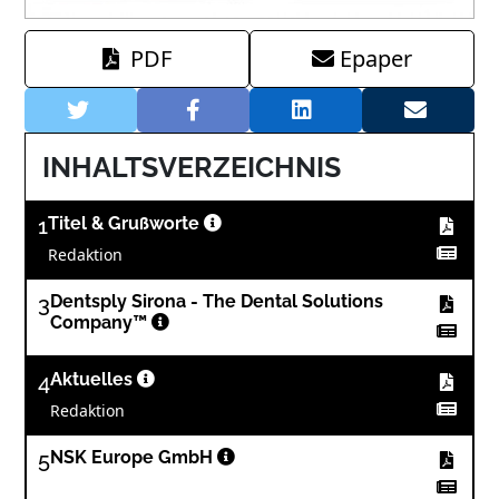
PDF
Epaper
INHALTSVERZEICHNIS
1
Titel & Grußworte
Redaktion
3
Dentsply Sirona - The Dental Solutions
Company™
4
Aktuelles
Redaktion
5
NSK Europe GmbH