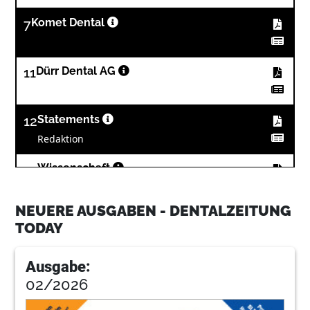
7
Komet Dental
11
Dürr Dental AG
12
Statements
Redaktion
14
Wissenschaft
Redaktion
NEUERE AUSGABEN - DENTALZEITUNG
15
Shofu Dental GmbH
TODAY
Ausgabe:
17
Dürr Dental AG
02/2026