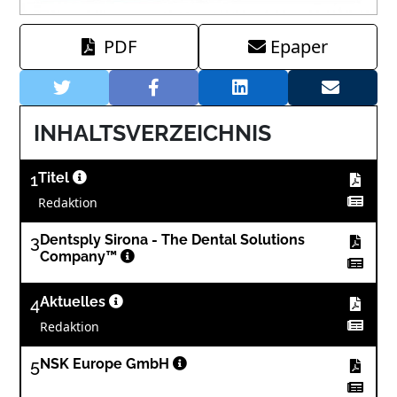
PDF
Epaper
INHALTSVERZEICHNIS
1
Titel
Redaktion
3
Dentsply Sirona - The Dental Solutions
Company™
4
Aktuelles
Redaktion
5
NSK Europe GmbH