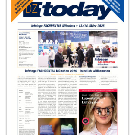
19
Acteon Germany GmbH
22
Wirtschaft
Redaktion
23
Dampsoft GmbH
28
Veranstaltungen
Redaktion
30
Unternehmensinformationen
Redaktion
31
Herstellerinformationen
Redaktion
33
Belmont Takara Company Europe GmbH