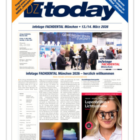
20
Wirtschaft
Redaktion
22
Veranstaltungen
Redaktion
24
Unternehmensinformationen
Redaktion
25
Produkte
Redaktion
29
Acteon Germany GmbH
33
Kulzer GmbH
35
Dürr Dental AG