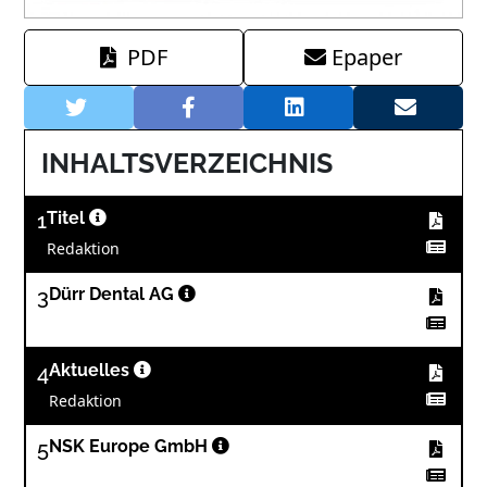
PDF
Epaper
INHALTSVERZEICHNIS
1
Titel
Redaktion
3
Dürr Dental AG
4
Aktuelles
Redaktion
5
NSK Europe GmbH