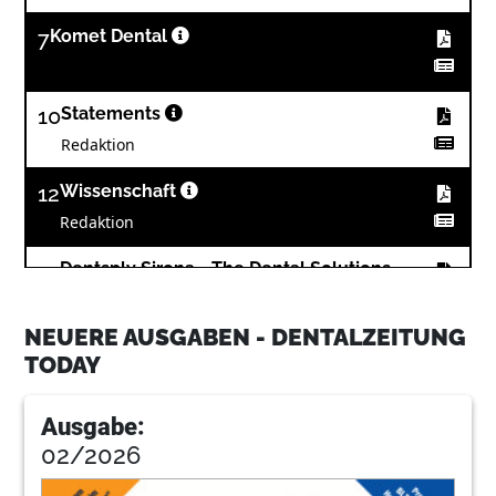
7
Komet Dental
10
Statements
Redaktion
12
Wissenschaft
Redaktion
13
Dentsply Sirona - The Dental Solutions
Company™
NEUERE AUSGABEN - DENTALZEITUNG
15
Shofu Dental GmbH
TODAY
Ausgabe:
19
Dampsoft GmbH
02/2026