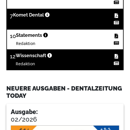
7
Komet Dental
10
Statements
Redaktion
12
Wissenschaft
Redaktion
13
Dürr Dental AG
NEUERE AUSGABEN - DENTALZEITUNG
TODAY
15
NSK Europe GmbH
Ausgabe:
17
Shofu Dental GmbH
02/2026