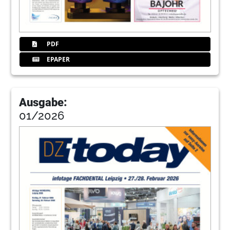
41
Tipps und Hallenplan: id infotage dental
Frankfurt • 11. und 12. November 2016
PDF
Redaktion
EPAPER
43
ZA Zahnärztliche
Abrechnungsgesellschaft
Ausgabe:
01/2026