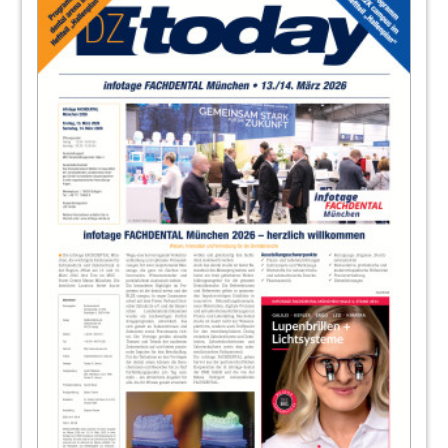
20
Wirtschaft
Redaktion
25
Dampsoft GmbH
26
Veranstaltungen
Redaktion
27
Unternehmen
Redaktion
28
Produkte
Redaktion
33
Belmont Takara Company Europe GmbH
40
GC Germany GmbH