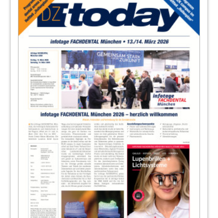
20
Wirtschaft
Redaktion
22
Events
Redaktion
24
Unternehmensinformationen
Redaktion
25
Produkte
Redaktion
33
57. Bayerischer Zahnärztetag
35
VDW GmbH
36
Dentsply Sirona - The Dental Solutions