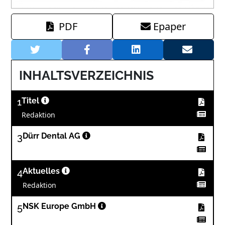
PDF
Epaper
INHALTSVERZEICHNIS
1
Titel
Redaktion
3
Dürr Dental AG
4
Aktuelles
Redaktion
5
NSK Europe GmbH