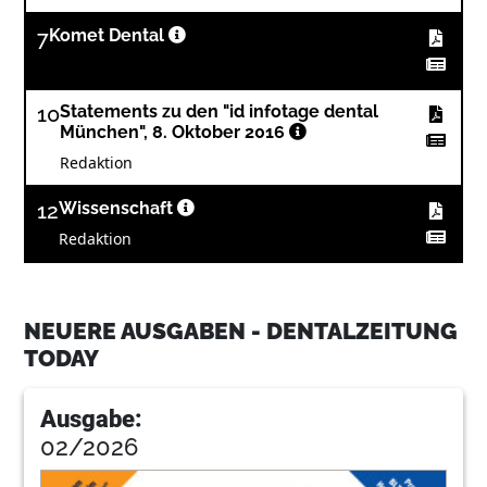
7
Komet Dental
10
Statements zu den "id infotage dental
München", 8. Oktober 2016
Redaktion
12
Wissenschaft
Redaktion
13
Shofu Dental GmbH
NEUERE AUSGABEN - DENTALZEITUNG
TODAY
15
NSK Europe GmbH
Ausgabe:
19
Dampsoft GmbH
02/2026