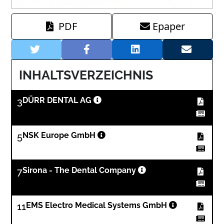
PDF
Epaper
INHALTSVERZEICHNIS
3
DÜRR DENTAL AG
5
NSK Europe GmbH
7
Sirona - The Dental Company
11
EMS Electro Medical Systems GmbH