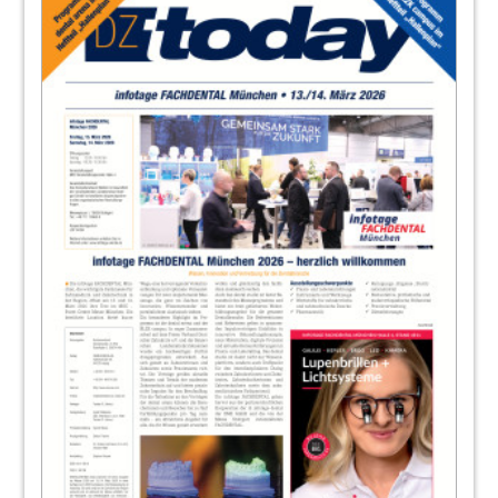
31
Planmeca Vertriebs GmbH
35
iSy by CAMLOG
40
KaVo Dental GmbH
41
Messe-Tipps und Hallenplan
43
PVS dental GmbH
44
BLUE SAFETY GmbH