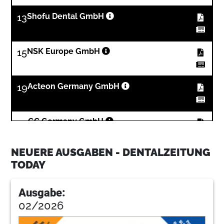
13
Shofu Dental GmbH
15
NSK Europe GmbH
19
Acteon Germany GmbH
25
GC Germany GmbH
NEUERE AUSGABEN - DENTALZEITUNG
27
W&H Deutschland GmbH
TODAY
Ausgabe:
29
Belmont Takara Company Europe GmbH
02/2026