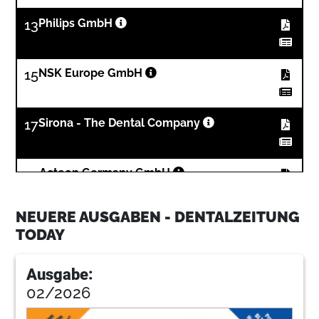
13
Philips GmbH
15
NSK Europe GmbH
17
Sirona - The Dental Company
19
Acteon Germany GmbH
NEUERE AUSGABEN - DENTALZEITUNG
21
GC Germany GmbH
TODAY
Ausgabe:
25
Belmont Takara Company Europe GmbH
02/2026