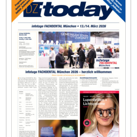
39
büdingen | dent - Ärztliche
VerrechnungsStelle Büdingen GmbH
40
Eurotec Dental GmbH