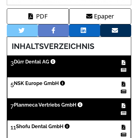
PDF
Epaper
INHALTSVERZEICHNIS
3
Dürr Dental AG
5
NSK Europe GmbH
7
Planmeca Vertriebs GmbH
11
Shofu Dental GmbH