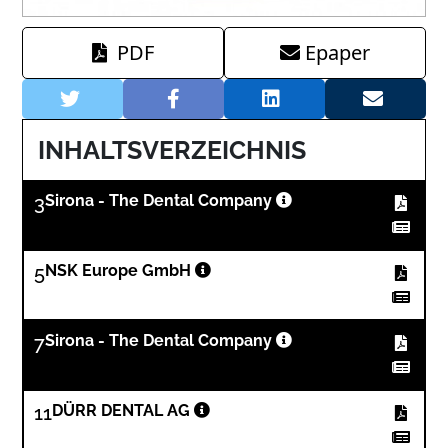
PDF
Epaper
INHALTSVERZEICHNIS
3
Sirona - The Dental Company
5
NSK Europe GmbH
7
Sirona - The Dental Company
11
DÜRR DENTAL AG