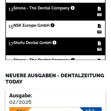
13
Sirona - The Dental Company
15
NSK Europe GmbH
17
Shofu Dental GmbH
19
Sirona - The Dental Company
NEUERE AUSGABEN - DENTALZEITUNG
32
KaVo Dental GmbH
TODAY
Ausgabe:
35
BLUE SAFETY GmbH
02/2026