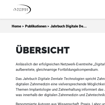
Zum Inhalt springen
Home
>
Publikationen
>
Jahrbuch Digitale De...
ÜBERSICHT
Anlässlich der erfolgreichen Netzwerk-Eventreihe
„Digita
aufbereitete, gleichnamige Fortbildungskompendium.
Das
Jahrbuch Digitale Dentale Technologien
spricht Zahn
digitalen Zahnmedizin eine vielversprechende Möglichkeit
Themen Implantologie und Zahnerhaltung informiert
das 
was innerhalb der digitalen Zahnmedizin und Zahntechnik S
Renommierte Autoren aus Wissenschaft, Praxis, Labor u