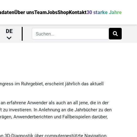
adaten
Über uns
Team
Jobs
Shop
Kontakt
30 starke Jahre
DE
ress im Ruhrgebiet, erscheint jährlich das aktuell
 erfahrene Anwender als auch an all jene, die in der
t zu investieren. In Anlehnung an die Jahrbücher zu den
ägen, Anwenderberichten und Fallbeispielen darüber,
n 3D-Diagnostik über computergestützte Navigation,