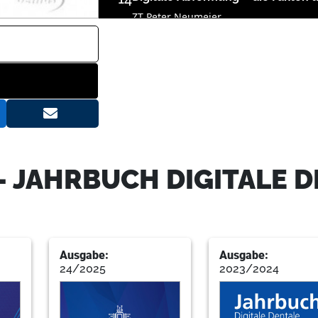
ZT Peter Neumeier
17
Marktübersicht: Mundscanner
20
Marktübersicht: Digitale Farbme
- JAHRBUCH DIGITALE 
21
Die innovativsten Techniken für d
Dr. Robert Schneider M.Sc.
Ausgabe:
Ausgabe:
24/2025
2023/2024
25
Die Vorteile der digitalen dentale
Dr. Alexander Krauße