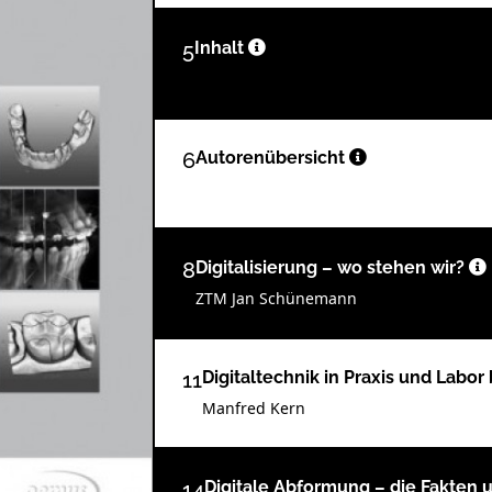
5
Inhalt
6
Autorenübersicht
8
Digitalisierung – wo stehen wir?
ZTM Jan Schünemann
11
Digitaltechnik in Praxis und Labo
Manfred Kern
14
Digitale Abformung – die Fakten 