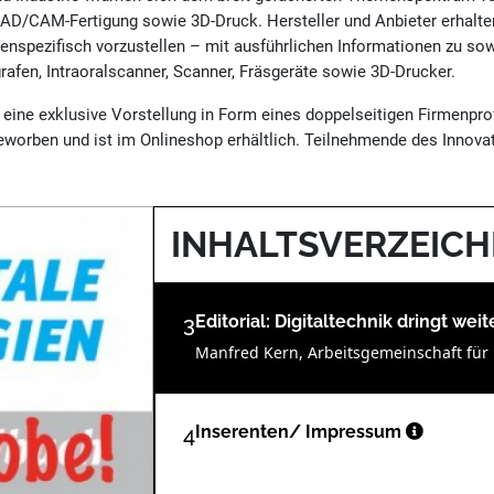
CAD/CAM-Fertigung sowie 3D-Druck. Hersteller und Anbieter erhalt
enspezifisch vorzustellen – mit ausführlichen Informationen zu sow
fen, Intraoralscanner, Scanner, Fräsgeräte sowie 3D-Drucker.
ine exklusive Vorstellung in Form eines doppelseitigen Firmenprof
rben und ist im Onlineshop erhältlich. Teilnehmende des Innovat
INHALTSVERZEICH
3
Editorial: Digitaltechnik dringt weit
Manfred Kern, Arbeitsgemeinschaft für 
4
Inserenten/ Impressum