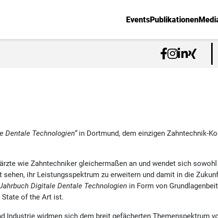
Events
Publikationen
Medi
le Dentale Technologien“
in Dortmund, dem einzigen Zahntechnik-Kong
ärzte wie Zahntechniker gleichermaßen an und wendet sich sowohl an
 sehen, ihr Leistungsspektrum zu erweitern und damit in die Zukunf
Jahrbuch Digitale Dentale Technologien
in Form von Grundlagenbeitr
tate of the Art ist.
nd Industrie widmen sich dem breit gefächerten Themenspektrum vo