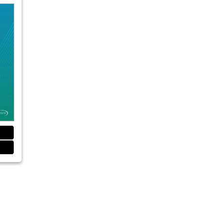
48
Zahnmedizin
Dr. med. Dr. med. dent. Peter A. Ehrl