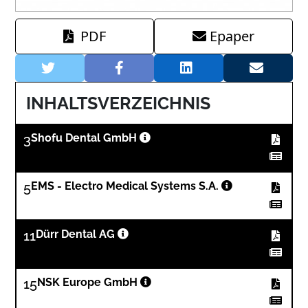
PDF
Epaper
INHALTSVERZEICHNIS
3
Shofu Dental GmbH
5
EMS - Electro Medical Systems S.A.
11
Dürr Dental AG
15
NSK Europe GmbH