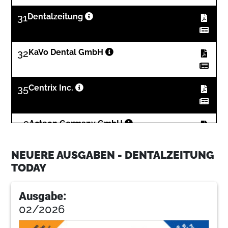
31
Dentalzeitung
32
KaVo Dental GmbH
35
Centrix Inc.
36
Acteon Germany GmbH
NEUERE AUSGABEN - DENTALZEITUNG
TODAY
Ausgabe:
02/2026