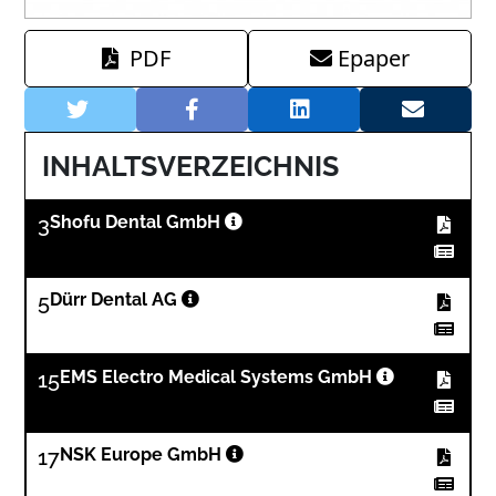
PDF
Epaper
INHALTSVERZEICHNIS
3
Shofu Dental GmbH
5
Dürr Dental AG
15
EMS Electro Medical Systems GmbH
17
NSK Europe GmbH