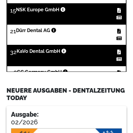
15
NSK Europe GmbH
21
Dürr Dental AG
32
KaVo Dental GmbH
36
GC Germany GmbH
NEUERE AUSGABEN - DENTALZEITUNG
TODAY
Ausgabe:
02/2026