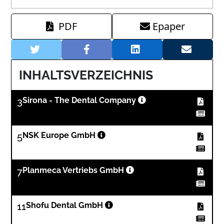
PDF
Epaper
INHALTSVERZEICHNIS
3
Sirona - The Dental Company
5
NSK Europe GmbH
7
Planmeca Vertriebs GmbH
11
Shofu Dental GmbH