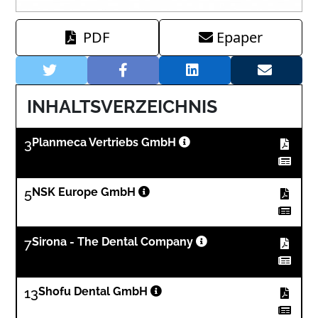
PDF
Epaper
INHALTSVERZEICHNIS
3
Planmeca Vertriebs GmbH
5
NSK Europe GmbH
7
Sirona - The Dental Company
13
Shofu Dental GmbH