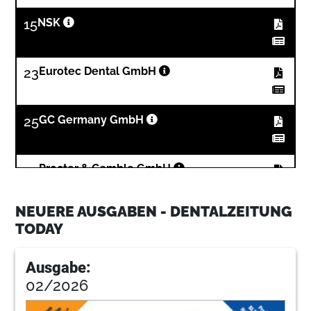
15
NSK
23
Eurotec Dental GmbH
25
GC Germany GmbH
35
Procter & Gamble GmbH
NEUERE AUSGABEN - DENTALZEITUNG
39
Ultradent Products
TODAY
Ausgabe:
40
KaVo Dental GmbH
02/2026