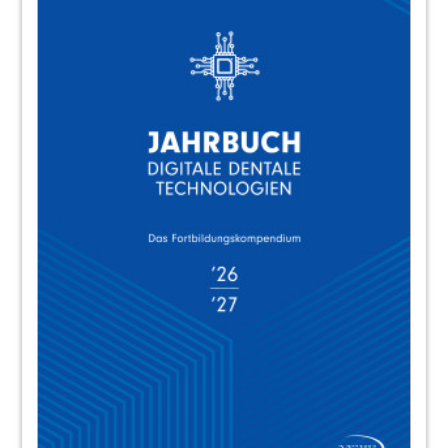
Redaktion
62
Die endodontische Zugangskavität – Wie
viel konservativ ist zu konservativ?
Dr. Andreas Simka M.Sc.
69
We love Zahnerhaltung: Alles rund ums
Fach bei der OEMUS MEDIA AG
70
Visualisierung in der Endodontie
Priv.-Doz. Dr. Ralf Krug, Priv.-Doz. Dr. Marcel
Reymus
76
Desinfektionslösungen in der
endodontischen Praxis
Dr. Andreas Rückschloß, M.Sc.
81
14. Jahrestagung der DGET