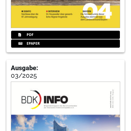
52
GBO-Zertifizierung im interuniversitären
Kolloquium vorgestellt
Redaktion
PDF
53
Solventum Germany GmbH
EPAPER
54
European Federation of Orthodontic
Specialists Associations (EFOSA)
Ausgabe:
Prof. Dr. Bart Vande Vannet, Université de
03/2025
Lorraine, Nancy (Frankreich).
55
PFÄ Symposium 2026: Gesundheit
erhalten – Krankheiten vorbeugenWas
kann die Kieferorthopädiefür den
erwachsenen Patienten leisten?
Redaktion
56
Neujahrsempfang des BDK Nordrhein im
Signal Iduna Park beim BVB