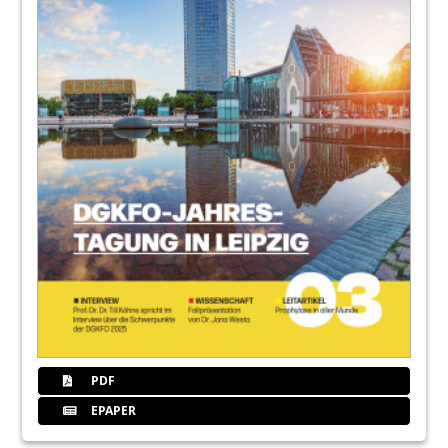
Dr. Nathalie Gebhardt.
58
Außerordentliche Mitgliederversammlung
des BDK Nordrhein im April
Dr. Silke Eikerling und Dr. Agnes Römeth.
60
Markt
Redaktion
61
Dentaurum GmbH & Co. KG
66
Impressum /// Referenten
Redaktion
PDF
EPAPER