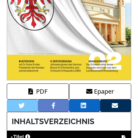
PDF
Epaper
INHALTSVERZEICHNIS
1
Titel