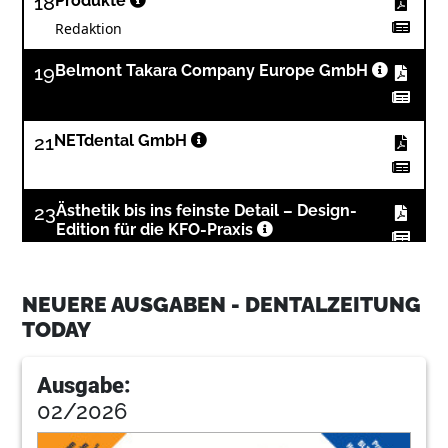
18
Produkte
Redaktion
19
Belmont Takara Company Europe GmbH
21
NETdental GmbH
23
Ästhetik bis ins feinste Detail – Design-
Edition für die KFO-Praxis
25
Online statt vor Ort: Das Angebot der ZWP
online CME-Community nutzen
NEUERE AUSGABEN - DENTALZEITUNG
TODAY
27
BlueSafety GmbH
Ausgabe:
02/2026
28
NSK Europe GmbH