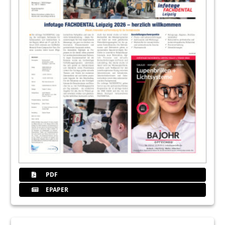
38
Praxiseinrichtung
Redaktion
40
3. Leipziger Symposium für rejuvenile
Medizin und Zahnmedizin
28. Jan./29. Jan. 2011, Leipzig
41
Eurotec Dental GmbH
42
Digitale Praxis
Redaktion
45
Oemus Media AG
PDF
46
Zahntechnik
EPAPER
Redaktion
47
1. White Lounge Veneersymposium