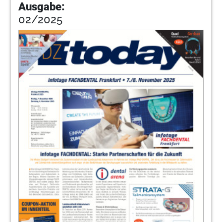
Ausgabe:
02/2025
48
NSK Europe GmbH
49
FACHDENTAL Leipzig-Tipps und
Hallenplan
Redaktion
52
Wefra Media GmbH