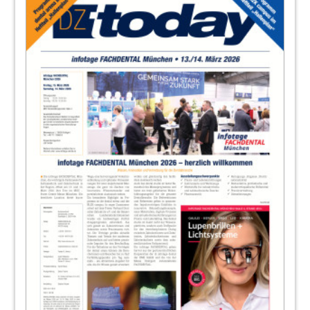
17
SIRONA Dental Systems GmbH
18
Veranstaltungen
Redaktion
19
Eurotec Dental GmbH
21
EMS Electro Medical Systems GmbH
22
Dentalhygiene
Redaktion
23
Belmont Takara Company Europe GmbH