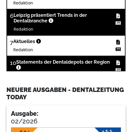
Redaktion
6
Leipzig präsentiert Trends in der
Dentalbranche
Redaktion
7
Aktuelles
Redaktion
10
Statements der Dentaldepots der Region
Redaktion
12
Wissenschaft
NEUERE AUSGABEN - DENTALZEITUNG
TODAY
Redaktion
14
Wirtschaft
Ausgabe:
Redaktion
02/2026
15
Shofu Dental GmbH