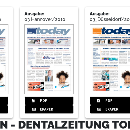
Ausgabe:
Ausgabe:
0
03 Hannover/2010
03_Düsseldorf/20
30
Veranstaltungen
Redaktion
31
Belmont Company Europe GmbH
34
Dentalhygiene
Redaktion
PDF
PDF
EPAPER
EPAPER
36
Praxishygiene
Redaktion
N - DENTALZEITUNG TO