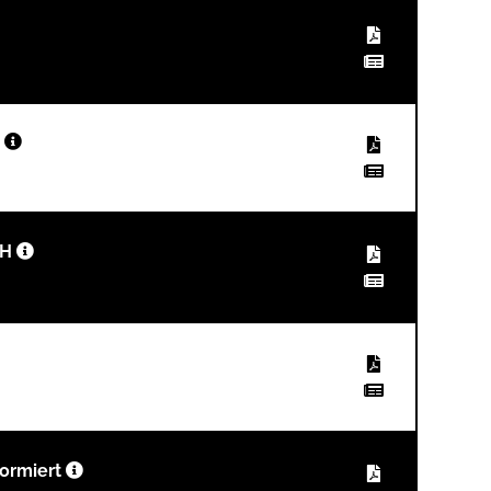
t
bH
ormiert