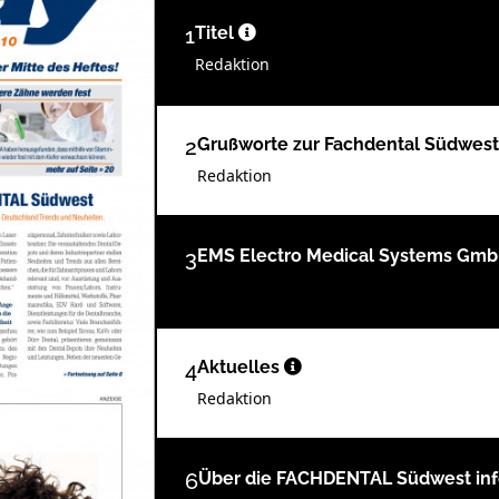
1
Titel
Redaktion
2
Grußworte zur Fachdental Südwes
Redaktion
3
EMS Electro Medical Systems Gm
4
Aktuelles
Redaktion
6
Über die FACHDENTAL Südwest inf