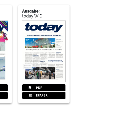
Ausgabe:
today WID
PDF
EPAPER