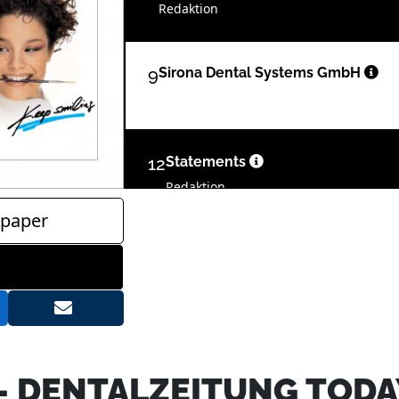
Redaktion
9
Sirona Dental Systems GmbH
12
Statements
Redaktion
paper
14
Wissenschaft
Redaktion
17
Shofu Dental GmbH
- DENTALZEITUNG TODA