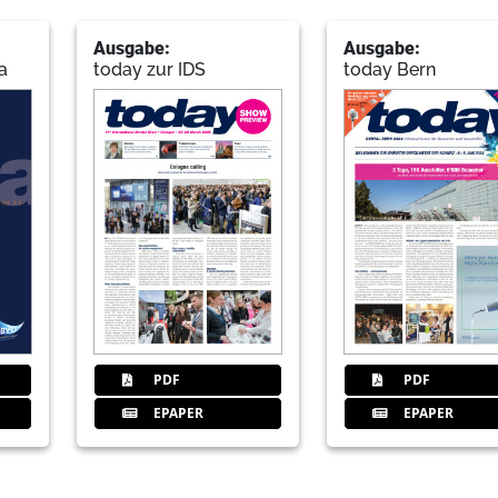
39
Dental Tribune International
Ausgabe:
Ausgabe:
a
today zur IDS
today Bern
40
Kons/Prothetik
Redaktion
45
Eurotec Dental GmbH
46
Endodontie
PDF
PDF
Redaktion
EPAPER
EPAPER
48
Digitale Praxis