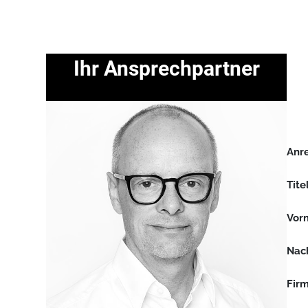
Ihr Ansprechpartner
Anr
Tite
Vor
Nac
Fir