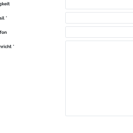
gkeit
il *
efon
richt *