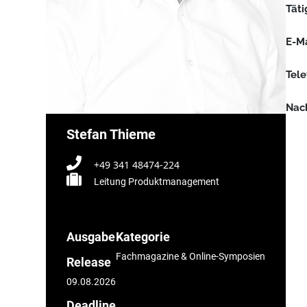
Täti
E-Ma
Tel
Nach
Stefan Thieme
+49 341 48474-224
Leitung Produktmanagement
Ausgabe
Kategorie
Fachmagazine & Online-Symposien
Release
09.08.2026
Deadline