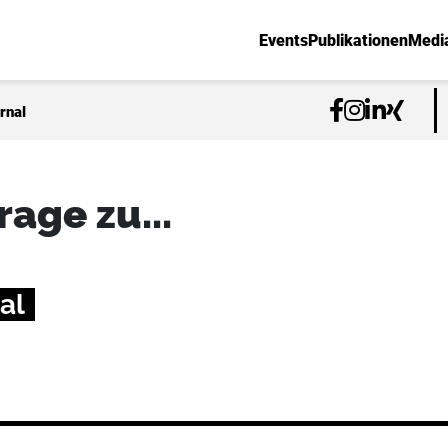
Events
Publikationen
Medi
rnal
age zu...
al