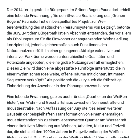
Der 2014 fertig gestellte Bürgerpark im Grünen Bogen Paunsdorf erhielt
eine lobende Erwähnung. „Die schrittweise Realisierung des ‚Grünen
Bogens‘ Paunsdorf ist ein beispielhaftes Projekt zur Wei-
terentwicklung des städtischen Freiraumsystems von Leipzig“, betonte
die Jury. „Mit dem Bürgerpark ist ein Abschnitt entstanden, der vor allem
als Erholungsraum für die Einwohner der angrenzenden Wohnsiedlung
konzipiert ist, jedoch gleichermaßen auch Funktionen des
Naturschutzes erfüllt. In einer gelungenen Abfolge extensiver und
intensiver Parkräume werden unterschiedliche Qualitäten und
Potenziale angeboten, die eine große Nutzungsvielfalt ermöglichen.
Dieses Ziel wird durch eine abgestufte Raumfolge unterstützt, die in
einer rhythmischen Idee weite, offene Räume mit dichten, intimeren
Sequenzen verknüpft.“ Als positiv hob die Jury auch die frühzeitige
Einbeziehung der Anwohner in den Planungsprozess hervor.
Eine lobende Erwähnung gab es auch für das „Quartier an der Weißen
Elster“, ein Wohn- und Geschäftshaus zwischen Nonnenstraße und
Industriestraße. Nach Auffassung der Jury stellt es einen weiteren
Baustein der beispielhaften Transformation von einem ehemaligen
Industriestandort hin zu einem lebenswerten Quartier am Wasser mit
einer attraktiven Mischung aus Wohnen, Arbeiten, Kultur und Freizeit
dar, die sich seit den 1990er Jahren in Plagwitz entlang der Weißen
Elster vollzieht. Das „Quartier an der Weißen Elster“ führe stadträumlich