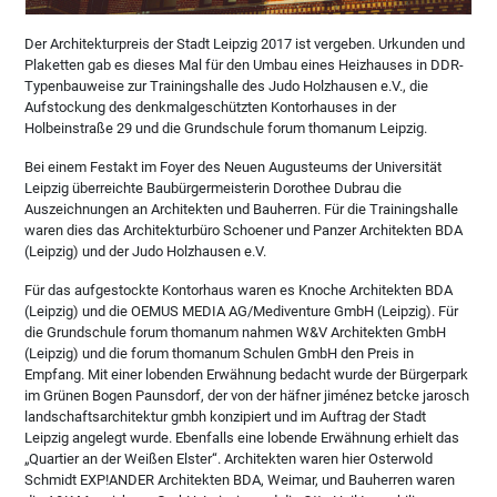
Der Architekturpreis der Stadt Leipzig 2017 ist vergeben. Urkunden und
Plaketten gab es dieses Mal für den Umbau eines Heizhauses in DDR-
Typenbauweise zur Trainingshalle des Judo Holzhausen e.V., die
Aufstockung des denkmalgeschützten Kontorhauses in der
Holbeinstraße 29 und die Grundschule forum thomanum Leipzig.
Bei einem Festakt im Foyer des Neuen Augusteums der Universität
Leipzig überreichte Baubürgermeisterin Dorothee Dubrau die
Auszeichnungen an Architekten und Bauherren. Für die Trainingshalle
waren dies das Architekturbüro Schoener und Panzer Architekten BDA
(Leipzig) und der Judo Holzhausen e.V.
Für das aufgestockte Kontorhaus waren es Knoche Architekten BDA
(Leipzig) und die OEMUS MEDIA AG/Mediventure GmbH (Leipzig). Für
die Grundschule forum thomanum nahmen W&V Architekten GmbH
(Leipzig) und die forum thomanum Schulen GmbH den Preis in
Empfang. Mit einer lobenden Erwähnung bedacht wurde der Bürgerpark
im Grünen Bogen Paunsdorf, der von der häfner jiménez betcke jarosch
landschaftsarchitektur gmbh konzipiert und im Auftrag der Stadt
Leipzig angelegt wurde. Ebenfalls eine lobende Erwähnung erhielt das
„Quartier an der Weißen Elster“. Architekten waren hier Osterwold
Schmidt EXP!ANDER Architekten BDA, Weimar, und Bauherren waren