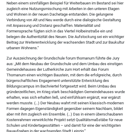
Neben einem sinnfälligen Beispiel für Weiterbauen im Bestand sei hier
zugleich eine Nutzungsmischung mit Arbeiten in den unteren Etagen
und Wohnen in der neuen Dachetage entstanden. Die gelungene
Verbindung von Alt und Neu werde durch eine dialogische Gestaltung
mit Anpassung und Distanz geschaffen. Materialität und
Formensprache fügten sich in das Viertel Holbeinstraße ein und
belegen die Authentizität des Neuen. Die Aufstockung sei ein wichtiger
Beitrag zur Weiterentwicklung der wachsenden Stadt und zur Baukultur
urbanen Wohnens.“
Zur Auszeichnung der Grundschule forum thomanum führte die Jury
aus: „Mit dem Neubau der Grundschule und dem Umbau des einstigen
Gemeindehauses der Lutherkirche zum Hort erhält das Forum
Thomanum einen wichtigen Baustein, mit dem die erfolgreiche, durch
bürgerschaftliches Engagement unterstützte Entwicklung des
Bildungscampus im Bachviertel fortgesetzt wird. Beim Umbau des
gründerzeitlichen, im Krieg stark beschädigten Gemeindehauses wurde
erhalten, was sich erhalten ließ, und einfühlsam ergänzt, war ergänzt
werden musste. (…) Der Neubau wahrt mit seinen klassisch-modernen
Formen dagegen Eigenständigkeit gegenüber seinem Nachbarn, bildet
aber mit ihm zugleich ein Ensemble. (…) Das in einem überschaubaren
Kostenrahmen verwirklichte Projekt setzt Qualitätsmaßstäbe für neue
Schulen und Kindertagesstätten – und damit für eine der wichtigsten
Bauaufgaben in der wachsenden Stadt Leipzig.“