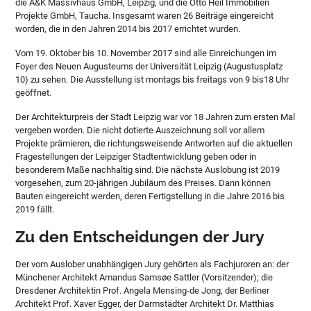
die A&K Massivhaus GmbH, Leipzig, und die Otto Heil Immobilien
Projekte GmbH, Taucha. Insgesamt waren 26 Beiträge eingereicht
worden, die in den Jahren 2014 bis 2017 errichtet wurden.
Vom 19. Oktober bis 10. November 2017 sind alle Einreichungen im
Foyer des Neuen Augusteums der Universität Leipzig (Augustusplatz
10) zu sehen. Die Ausstellung ist montags bis freitags von 9 bis18 Uhr
geöffnet.
Der Architekturpreis der Stadt Leipzig war vor 18 Jahren zum ersten Mal
vergeben worden. Die nicht dotierte Auszeichnung soll vor allem
Projekte prämieren, die richtungsweisende Antworten auf die aktuellen
Fragestellungen der Leipziger Stadtentwicklung geben oder in
besonderem Maße nachhaltig sind. Die nächste Auslobung ist 2019
vorgesehen, zum 20-jährigen Jubiläum des Preises. Dann können
Bauten eingereicht werden, deren Fertigstellung in die Jahre 2016 bis
2019 fällt.
Zu den Entscheidungen der Jury
Der vom Auslober unabhängigen Jury gehörten als Fachjuroren an: der
Münchener Architekt Amandus Samsøe Sattler (Vorsitzender); die
Dresdener Architektin Prof. Angela Mensing-de Jong, der Berliner
Architekt Prof. Xaver Egger, der Darmstädter Architekt Dr. Matthias