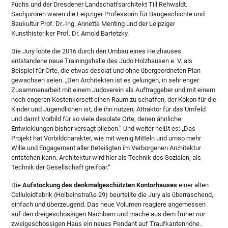
Fuchs und der Dresdener Landschatfsarchitekt Till Rehwaldt.
Sachjuroren waren die Leipziger Professorin für Baugeschichte und
Baukultur Prof. Dr.-Ing. Annette Menting und der Leipziger
Kunsthistoriker Prof. Dr. Arnold Bartetzky.
Die Jury lobte die 2016 durch den Umbau eines Heizhauses
entstandene neue Trainingshalle des Judo Holzhausen e. V. als
Beispiel für Orte, die etwas desolat und ohne übergeordneten Plan
gewachsen seien. „Den Architekten ist es gelungen, in sehr enger
Zusammenarbeit mit einem Judoverein als Auftraggeber und mit einem
noch engeren Kostenkorsett einen Raum zu schaffen, der Kokon für die
Kinder und Jugendlichen ist, die ihn nutzen, Attraktor für das Umfeld
und damit Vorbild für so viele desolate Orte, denen ähnliche
Entwicklungen bisher versagt blieben.“ Und weiter heißt es: „Das
Projekt hat Vorbildcharakter, wie mit wenig Mitteln und umso mehr
Wille und Engagement aller Beteiligten im Verborgenen Architektur
entstehen kann. Architektur wird hier als Technik des Sozialen, als
Technik der Gesellschaft greifbar.“
Die
Aufstockung des denkmalgeschützten Kontorhauses
einer alten
Celluloidfabrik (Holbeinstraße 29) beurteilte die Jury als überraschend,
einfach und überzeugend. Das neue Volumen reagiere angemessen
auf den dreigeschossigen Nachbarn und mache aus dem früher nur
zweigeschossigen Haus ein neues Pendant auf Traufkantenhöhe.