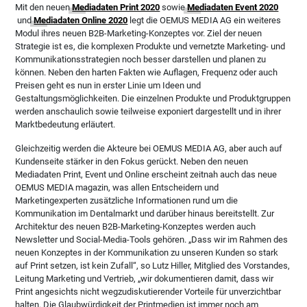
Mit den neuen
Mediadaten Print 2020
sowie
Mediadaten Event 2020
und
Mediadaten Online 2020
legt die OEMUS MEDIA AG ein weiteres
Modul ihres neuen B2B-Marketing-Konzeptes vor. Ziel der neuen
Strategie ist es, die komplexen Produkte und vernetzte Marketing- und
Kommunikationsstrategien noch besser darstellen und planen zu
können. Neben den harten Fakten wie Auflagen, Frequenz oder auch
Preisen geht es nun in erster Linie um Ideen und
Gestaltungsmöglichkeiten. Die einzelnen Produkte und Produktgruppen
werden anschaulich sowie teilweise exponiert dargestellt und in ihrer
Marktbedeutung erläutert.
Gleichzeitig werden die Akteure bei OEMUS MEDIA AG, aber auch auf
Kundenseite stärker in den Fokus gerückt. Neben den neuen
Mediadaten Print, Event und Online erscheint zeitnah auch das neue
OEMUS MEDIA magazin, was allen Entscheidern und
Marketingexperten zusätzliche Informationen rund um die
Kommunikation im Dentalmarkt und darüber hinaus bereitstellt. Zur
Architektur des neuen B2B-Marketing-Konzeptes werden auch
Newsletter und Social-Media-Tools gehören. „Dass wir im Rahmen des
neuen Konzeptes in der Kommunikation zu unseren Kunden so stark
auf Print setzen, ist kein Zufall“, so Lutz Hiller, Mitglied des Vorstandes,
Leitung Marketing und Vertrieb, „wir dokumentieren damit, dass wir
Print angesichts nicht wegzudiskutierender Vorteile für unverzichtbar
halten. Die Glaubwürdigkeit der Printmedien ist immer noch am