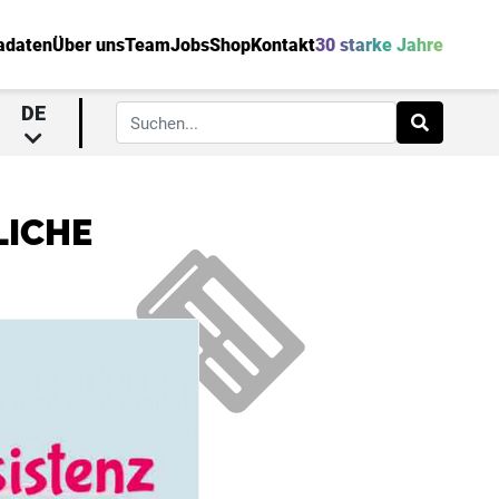
adaten
Über uns
Team
Jobs
Shop
Kontakt
30 starke Jahre
DE
LICHE