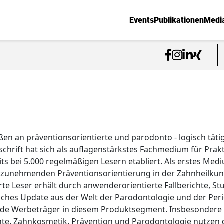
Events
Publikationen
Medi
aßen an präventionsorientierte und parodonto - logisch tä
chrift hat sich als auflagenstärkstes Fachmedium für Prak
ts bei 5.000 regelmäßigen Lesern etabliert. Als erstes Me
 zunehmenden Präventionsorientierung in der Zahnheilkun
erte Leser erhält durch anwenderorientierte Fallberichte, 
ches Update aus der Welt der Parodontologie und der Perio
nde Werbeträger in diesem Produktsegment. Insbesonder
nte, Zahnkosmetik, Prävention und Parodontologie nutzen d