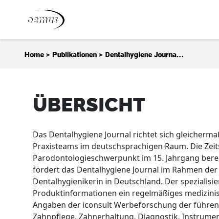
Zum Inhalt springen
Home
>
Publikationen
>
Dentalhygiene Journa...
ÜBERSICHT
Das Dentalhygiene Journal richtet sich gleicherm
Praxisteams im deutschsprachigen Raum. Die Zeits
Parodontologieschwerpunkt im 15. Jahrgang berei
fördert das Dentalhygiene Journal im Rahmen der
Dentalhygienikerin in Deutschland. Der spezialisi
Produktinformationen ein regelmäßiges medizinis
Angaben der iconsult Werbeforschung der führe
Zahnpflege, Zahnerhaltung, Diagnostik, Instrume