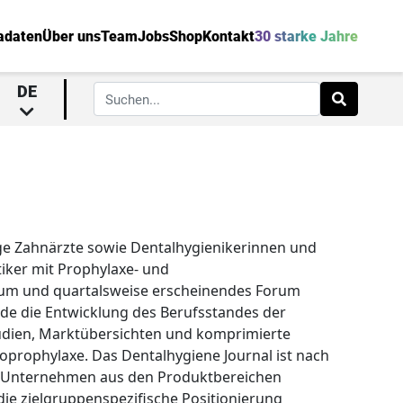
adaten
Über uns
Team
Jobs
Shop
Kontakt
30 starke Jahre
DE
tige Zahnärzte sowie Dentalhygienikerinnen und
tiker mit Prophylaxe- und
dium und quartalsweise erscheinendes Forum
de die Entwicklung des Berufsstandes der
Studien, Marktübersichten und komprimierte
prophylaxe. Das Dentalhygiene Journal ist nach
e Unternehmen aus den Produktbereichen
ie zielgruppenspezifische Positionierung