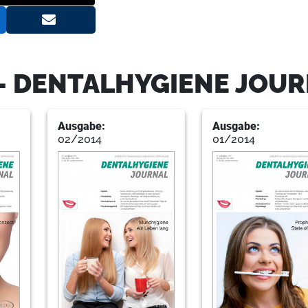
28
Larsson
- DENTALHYGIENE JOU
30
Rasshofer
Ausgabe:
Ausgabe:
02/2014
01/2014
34
Lege
36
Zimmer