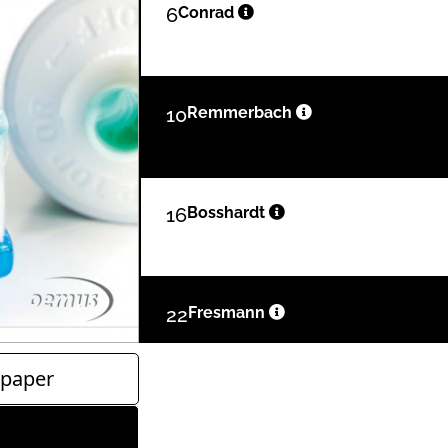
6
Conrad
10
Remmerbach
16
Bosshardt
22
Fresmann
paper
26
Gaba