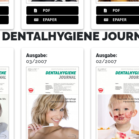
38
Pr
PDF
PDF
EPAPER
EPAPER
- DENTALHYGIENE JOUR
44
Rr
Ausgabe:
Ausgabe:
03/2007
02/2007
47
Greifswald
48
Dgkz
50
Impressum