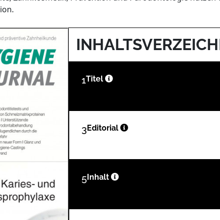
ion.
INHALTSVERZEICH
1
Titel
3
Editorial
5
Inhalt