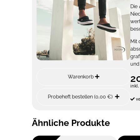
Die
Nie
wert
besc
Mit 
abso
graf
und 
2
Warenkorb
inkl
Probeheft bestellen (0,00 €)
v
Ähnliche Produkte