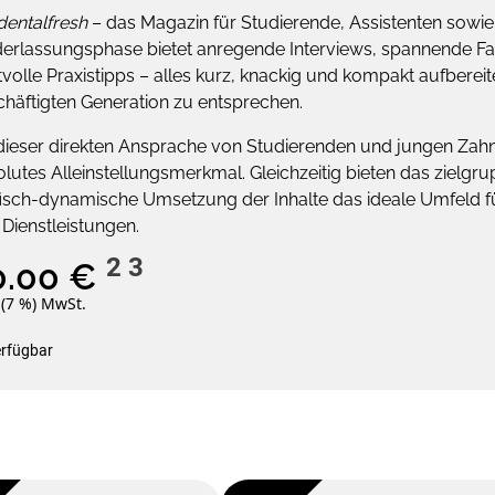
dentalfresh
– das Magazin für Studierende, Assistenten sowie
derlassungsphase bietet anregende Interviews, spannende F
volle Praxistipps – alles kurz, knackig und kompakt aufberei
häftigten Generation zu entsprechen.
dieser direkten Ansprache von Studierenden und jungen Zahnä
lutes Alleinstellungsmerkmal. Gleichzeitig bieten das zielgru
isch-dynamische Umsetzung der Inhalte das ideale Umfeld fü
Dienstleistungen.
2
3
0.00 €
. (7 %) MwSt.
erfügbar