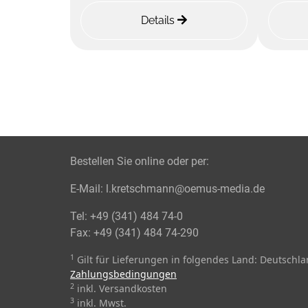
Details
Bestellen Sie online oder per:
E-Mail:
l.kretschmann@oemus-media.de
Tel:
+49 (341) 484 74-0
Fax:
+49 (341) 484 74-290
1
Gilt für Lieferungen in folgendes Land: Deutschl
Zahlungsbedingungen
2
inkl. Versandkosten
3
inkl. Mwst.