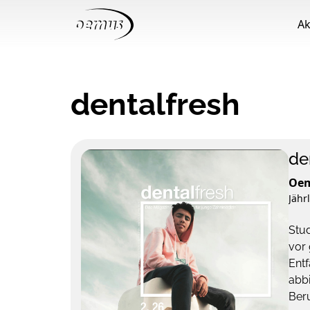
Ak
dentalfresh
de
Oem
Jähr
Stud
vor 
Entf
abbi
Beru