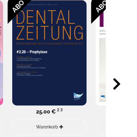
ABO
ABO
2
3
25.00 €
87.00
Warenkorb
Warenk