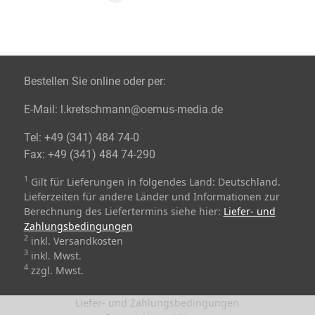
Bestellen Sie online oder per:
E-Mail:
l.kretschmann@oemus-media.de
Tel:
+49 (341) 484 74-0
Fax:
+49 (341) 484 74-290
1
Gilt für Lieferungen in folgendes Land: Deutschland.
Lieferzeiten für andere Länder und Informationen zur
Berechnung des Liefertermins siehe hier:
Liefer- und
Zahlungsbedingungen
2
inkl. Versandkosten
3
inkl. Mwst.
4
zzgl. Mwst.
Liefer- und Zahlungsbedingungen