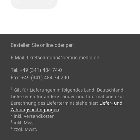
Bestellen Sie online oder per:
E-Mail:
l.kretschmann@oemus-media.de
Tel:
+49 (341) 484 74-0
Fax:
+49 (341) 484 74-290
1
Gilt für Lieferungen in folgendes Land: Deutschland.
Lieferzeiten für andere Länder und Informationen zur
Berechnung des Liefertermins siehe hier:
Liefer- und
Zahlungsbedingungen
2
inkl. Versandkosten
3
inkl. Mwst.
4
zzgl. Mwst.